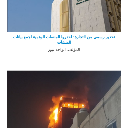
تحذير رسمي من التجارة: احذروا المنصات الوهمية لجمع بيانات
المنشآت
المؤلف: الواحة نيوز