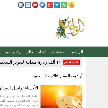
الرئيسية
محليات
أحداث العالم
وقائع أمنية
أمير الشرقية يطّلع على مشروع صن
احدث الأخبار
رسميا.. الكرواتي مارينو بوسيتش مدير
أرشيف الوسم:
#الأرصاد_الجوية
عقب تداول مقطع الإساءة.. اتخاذ ا
الأحساء تواصل الصدا
حتى 5 مساء.. حرارة تلامس 50 مئوية وتنبيهات من موجة حارة على الأحساء والشرقية
سلاح طبيعي ضد جلطات القلب.. كيف تحميك
مئوية.- رفحاء 39 درجة مئوية.- القريات ...