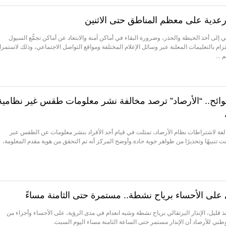
 رعدية على معظم المناطق حتى الاثنين
ي إلى أخذ الحيطة والحذر، وضرورة البقاء في أماكن آمنة والابتعاد عن أماكن تجمُّع السيول
لتزام بالتعليمات المعلنة عبر وسائل الإعلام المختلفة ومواقع التواصل الاجتماعي، وذلك لاستمرا
...
للوائح.. “الأرصاد” ترصد مخالفة نشر معلومات طقس غير نظامية
فة لاشتراطات نظام الأرصاد، تمثلت في قيام أحد الأفراد بنشر معلومات عن الطقس عبر
تنبيهًا وتحذيرًا من ظواهر جوية حادة.وأوضح المركز أنه تم التحقق من هوية مقدم المعلومة،
لي على الأحساء برياح نشطة.. مستمرة حتى الثامنة مساءً
 قليل، الإنذار البرتقالي برياح نشطة وشبه انعدام في مدى الرؤية، على الأحساء وأجزاء من
طني للأرصاد أن الإنذار مستمر حتى الساعة الثامنة مساء اليوم السبت.