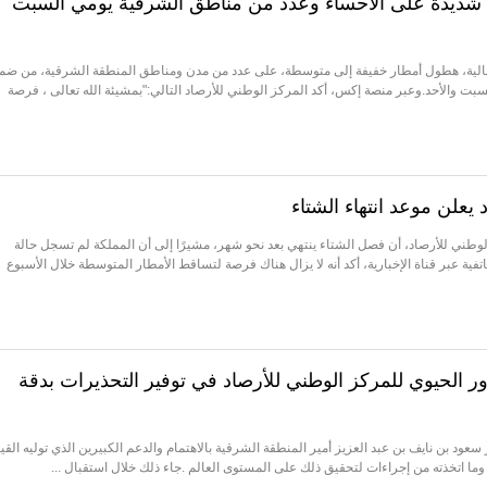
شديدة على الأحساء وعدد من مناطق الشرقية يومي السبت
تمالية، هطول أمطار خفيفة إلى متوسطة، على عدد من مدن ومناطق المنطقة الشرقية، من ضمن
سبت والأحد.وعبر منصة إكس، أكد المركز الوطني للأرصاد التالي:"بمشيئة الله تعالى ، فرصة
يعلن موعد انتهاء الشتاء
طني للأرصاد، أن فصل الشتاء ينتهي بعد نحو شهر، مشيرًا إلى أن المملكة لم تسجل حالة
فية عبر قناة الإخبارية، أكد أنه لا يزال هناك فرصة لتساقط الأمطار المتوسطة خلال الأسبوع
دور الحيوي للمركز الوطني للأرصاد في توفير التحذيرات بدقة
ود بن نايف بن عبد العزيز أمير المنطقة الشرقية بالاهتمام والدعم الكبيرين الذي توليه القيا
واء وما اتخذته من إجراءات لتحقيق ذلك على المستوى العالم .جاء ذلك خلال استقبال ...