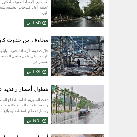
أكد خبير الأرصاد الجوية، الدكتور 
"نعيش أول الموجات الشتوية شبه 
البرد ...
11:40 ص
مخاوف من حدوث كارثة..
حذّرت هيئة الأرصاد الجوية الياب
الواقعة على طول ساحل المحيط الهاد
تستمر في ...
11:21 ص
هطول أمطار رعدية عل
دعت المديرية العامة للدفاع المدن
والمسـتنقعات المائية والأودية، و
وسائل الإعلام المختلفة ومواقع الت
10:34 ص