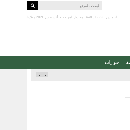
الخميس, 23 صفر 1448 هجريا, الموافق 6 أغسطس 2026 ميلاديا
ة
حوارات