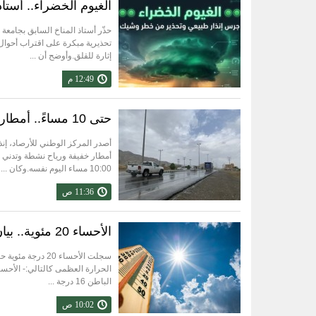
الغيوم الخضراء.. أست
حذّر أستاذ المناخ السابق بجامعة 
تحذيرية مبكرة على اقتراب أحوال 
إثارة للقلق.وأوضح أن ...
12:49 م
حتى 10 مساءً.. أمطار ورياح نشطة على المنطقة الشرقية اليوم
أصدر المركز الوطني للأرصاد، إ
10:00 مساء اليوم نفسه.وكان ...
11:36 ص
الأحساء 20 مئوية.. بيان درجات الحرارة على بعض مدن المملكة اليوم
سجلت الأحساء 20
الباطن 16 درجة ...
10:02 ص