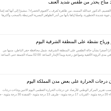
اذ مناح يحذر من طقس شديد العنف
القصيم، الدكتور عبدالله المسند، من ظاهرة تُعرف بـ"الغيوم الخضراء"، مشيرًا إلى أنها تُعد إشا
جوية شديدة الخطورة، واصفًا إياها بأنها من أندر الظواهر البصرية المرتبطة بالسحب وأكثرها
نذارا أصفرا بشأن حالة الطقس على المنطقة الشرقية، شمل محافظة حفر الباطن، منبها من
أمطار خفيفة ورياح نشطة وتدني في مدى الرؤية الأفقية وصواعق رعدية.ويبدأ الإنذار الساعة: 02:00 مساء الجمعة حتى الساعة:
 درجة مئوية حسب تقرير المركز الوطني للأرصاد عن درجات الحرارة العظمى اليوم الاثنين.وجاءت درجات
الحرارة العظمى كالتالي:- الأحساء 20 درجة مئوية.- القريات 17 درجة مئوية.- طريف 13 درجة مئوية.- القنفذة 