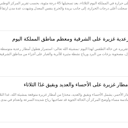
تصدّرت الأحساء قائمة المدن الأعلى حرارة في المملكة اليوم الثلاثاء، بعد تسجيلها 45 درجة مئوية، بحسب تقرير المركز الوطن
 سجلت أعلى درجات الحرارة، إلى جانب بريدة والخرج بنفس المعدل.وشهدت عدة مدن ارتفاعًا
 رعدية غزيرة على الشرقية ومعظم مناطق المملكة اليوم
تقريره عن حالة الطقس لهذا اليوم -بمشيئة الله تعالى- استمرار هطول أمطار رعدية متوسطة
ل، مصحوبة بزخات من البرد ورياح نشطة مثيرة للأتربة والغبار على أجزاء من مناطق الشرقية،
مطار غزيرة على الأحساء والعديد وبقيق غدًا الثلاثاء
ار الأحمر، يشمل الأحساء وبقيق والعديد، محذرًا من أمطار غزيرة متوقعة بمشيئة الله، غدا الثلا
سادسة مساء.وأوضح المركز أن الحالة الجوية قد تصاحبها رياح شديدة السرعة وانعدام في مدى