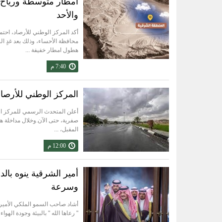
أمطار متوسطة ورياح 
والأحد
أكد المركز الوطني للأرصاد، اح
محافظة الأحساء، وذلك بعد غدٍ ال
هطول امطار خفيفة ...
7:40 م
المركز الوطني للأرصاد 
أعلن المتحدث الرسمي للمركز الو
صفرية، حتى الآن.وخلال مداخلة هات
المقبل، ...
12:00 م
أمير الشرقية ينوه بال
وسرعة
أشاد صاحب السمو الملكي الأمير سع
" رعاها الله " بالبيئة وجودة اله