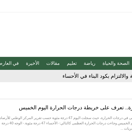
الصحة والحياة
رياضة
تعليم
مقالات
الأخيرة
في العارض
دوق “الوقف الإسعافي” للهلال الأحمر السعودي
ا فنيًا لـ الأهلي
لإجراءات النظامية بحق صيدلي للإساءة لمواطن
رة.. تعرف على خريطة درجات الحرارة اليوم الخميس
تواصل الأحساء تصدرها مدن الأعلى في درجات الحرارة، حيث سجلت اليوم 47 درجة مئوية حسب تقرير المركز الوطني للأرصاد
عن درجات الحرارة العظمى اليوم الخميس.وجاءت درجات الحرارة العظمى كالتالي:- الأحساء 47 درجة مئوية.- الوجه 40 درجة
 حفنة مكسرات 5 مرات أسبوعيا؟