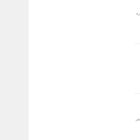
رة
30 درجة مئوية.- حفر