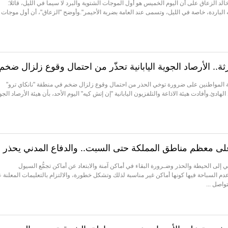
خالد الزعاق على أن اليوم الخميس هو أول الموجات الشتوية والبرد لا سيما في الليل، قائلًا:
الباردة، خاصة في الليل، وتسمى عند العامة بضربة الأحيمر".وأوضح "الزعاق"، أن أول موجات
 الأرصاد الجوية اليابانية تحذّر من احتمال وقوع زلزال ضخم
انية المواطنين على ضرورة توخي الحذر من احتمال وقوع زلزال ضخم في منطقة "نانكاي ترو"
ئ.وأفادت هيئة الاذاعة والتلفزيون اليابانية "إن إتش كيه" اليوم الأحد، بأن هيئة الأرصاد الجو
ى معظم مناطق المملكة حتى السبت.. والدفاع المدني يحذر
ي إلى الحيطة والحذر وضـرورة البقاء في أماكن آمنة والابتعاد عن أماكن تجمُّع السيول
عدم السباحة فيها كونها أماكن غير مناسبة لذلك وتشكل خطورة، والالتزام بالتعليمات المعلنة ع
واصل ...