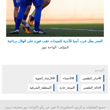
النصر بطل غرب آسيا للأندية للسيدات عقب فوزه على الهلال برباعية
المؤلف: الواحة نيوز
الوسم
#أخبار_الطقس
#الأرصاد_الجوية
#حالة_الطقس
#موجة_حارة
ألمنطقة_الشرقية
جميع التعليقات و الردود المطروحة لا تعبر عن رأي (الواحة نيوز صحيفة ترصد