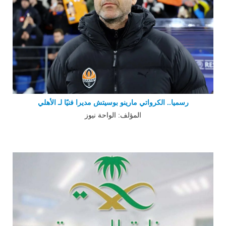
رسميا.. الكرواتي مارينو بوسيتش مديرا فنيًا لـ الأهلي
المؤلف: الواحة نيوز