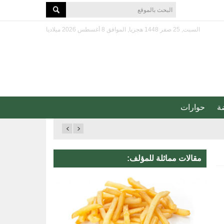
السبت, 25 صفر 1448 هجريا, الموافق 8 أغسطس 2026 ميلاديا
ة
حوارات
مقالات مماثلة للمؤلف: