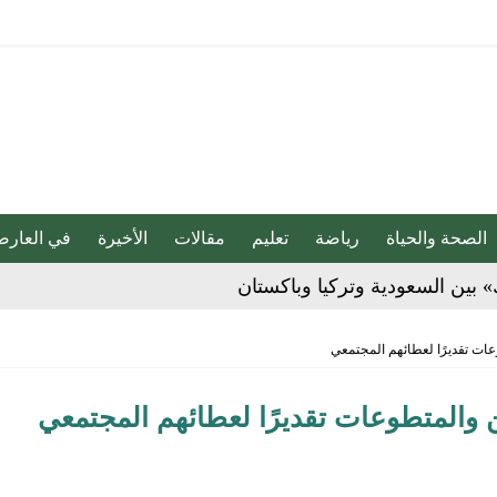
الصحة والحياة
رياضة
تعليم
مقالات
الأخيرة
في العارض
» بين السعودية وتركيا وباكستان
عات تقديرًا لعطائهم المجتمعي
بو المخدر في الشرقية
 والمتطوعات تقديرًا لعطائهم المجتمعي
ج للإبداع والاحترافية بقيادة محمد الضيف
شأن منتجات قهوة وشوكولاتة مضاف إليها الجينسنغ