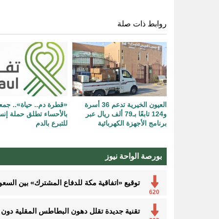
روابط ذات صلة
العيون الخيرية تدعم 36 أسرة
«قطرة دم.. حياة».. جمع
و124 تابعًا بـ79 ألف ريال عبر
بالأحساء تطلق حملة إنسا
برنامج الأجهزة الكهربائية
للتبرع بالدم
بورصة الواحة نيوز
توقيع «اتفاقية مكة للدفاع المشترك» بين السعود
620
تقنية جديدة تقلل دهون البطاطس المقلية دون ا