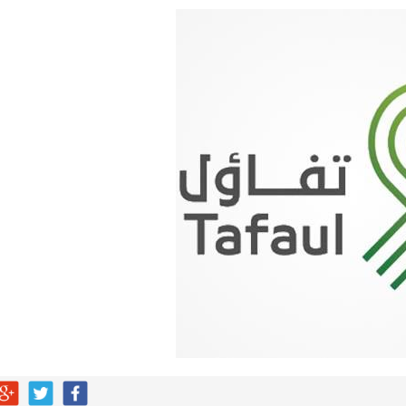
هابية حوثية
ية”.. كيف صنعت أم أحسائية من شغف بناتها قصة نجاح ملهمة؟
لية ليست من التابعين
 يحوّلون الفكرة إلى “أثر”
مقلية دون التأثير على الطعم