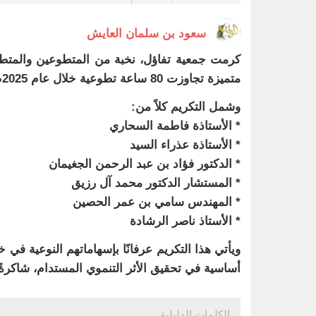
سعود بن سلمان العايش
كرمت جمعية تفاؤل، نخبة من المتطوعين والمتطو
متميزة تجاوزت 80 ساعة تطوعية خلال عام 2025م، في تجسيدٍ صادق لمعاني العطاء والمسؤولية المجتمعية.
وشمل التكريم كلاً من:
* الأستاذة فاطمة السحاري
* الأستاذة عذراء السيد
* الدكتور فؤاد بن عبد الرحمن الجغيمان
* المستشار الدكتور محمد آل رزيق
* المهندس سامي بن عمر الحصين
* الأستاذ ناصر الرشادة
ويأتي هذا التكريم عرفانًا بإسهاماتهم النوعية في 
أساسية في تحقيق الأثر التنموي المستدام، شاكرة
الكلمات الدليلية