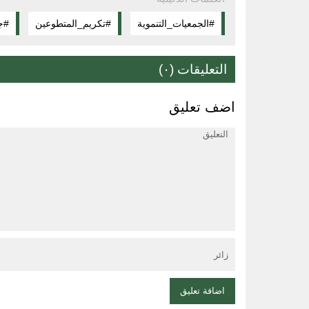
#الجمعيات_التنموية
#تكريم_المتطوعين
#ج
التعليقات (٠)
اضف تعليق