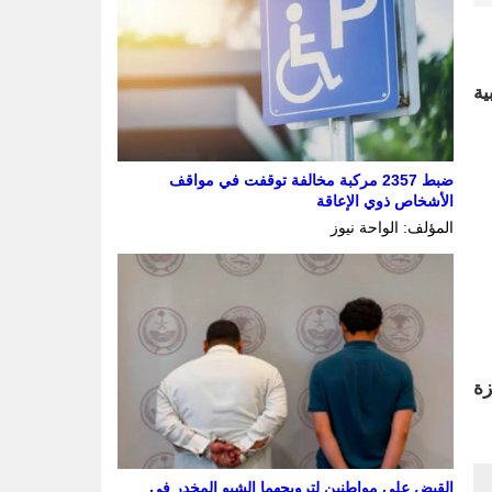
ية
ضبط 2357 مركبة مخالفة توقفت في مواقف
الأشخاص ذوي الإعاقة
المؤلف: الواحة نيوز
زة
القبض على مواطنين لترويجهما الشبو المخدر في