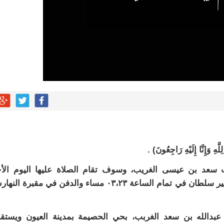
َّهِ وَإِنَّا إِلَيْهِ رَاجِعُونَ) .
ت سعد بن عيسى الغريب، وسوف تقام الصلاة عليها اليوم الأ
الموافق ١٤٤٧/٠٧/٢٢هـ بعد صلاة العصر بجامع الأمير سلطان في تمام الساعة ٠٣،٢٣ مساء والدفن في مقبرة 
 عبدالله بن سعد الغربب، بحي الحصيمة بمدينة العيون ويستق