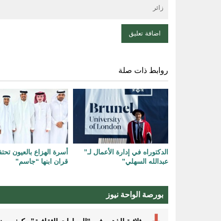
روابط ذات صلة
الدكتوراه في إدارة الأعمال لـ”
أسرة الهزاع بالعيون تحت
عبدالله السهلي”‏
قران ابنها “جاسم”
بورصة الواحة نيوز