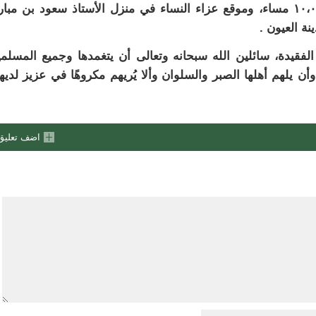
المعزين من الساعة ٠٤،٠٠ مساء حتى الساعة ١٠،٠٠ مساء، وموقع عزاء النساء في منزل الأستاذ سعود بن مب
نة العيون .
لفقيدة، سائلين الله سبحانه وتعالى أن يتغمدها وجميع المسلم
 يلهم أهلها الصبر والسلوان وألا يُريهم مكروهًا في عزيز لديه
اضف تعليق