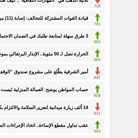
ثلاثية الذهب في “المهارات الثقافية”.. كيف ص
719
قيادة القوات المشتركة للتحالف: إصابة (11) من المدنيين بنجران نتيجة اعتداءات إرهابية حوثية
701
3 طرق سهلة لمتابعة طلبك في الضمان الاجتماعي.. وهذه الفئات معفاة
683
الحرارة تصل لـ 50 مئوية.. الإنذار البرتقالي بموجة حارة على الأحساء وعدة مدن بالشرقية
665
أمير الشرقية يطّلع على مشروع صندوق “الوقف 
647
حساب المواطن يوضح: العمالة المنزلية ليست م
629
14 ألف زيارة ميدانية لتعزيز السلامة والالتزام بكود البناء في الأحساء
611
عقب تداول مقطع الإساءة.. اتخاذ الإجراءات ا
593