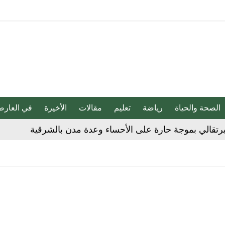
الصحة والحياة
رياضة
تعليم
مقالات
الأخيرة
في العارض
هابية حوثية
ية”.. كيف صنعت أم أحسائية من شغف بناتها قصة نجاح ملهمة؟
لية ليست من التابعين