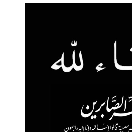
 يحوّلون الفكرة إلى “أثر”
ي لا يجب التخلص منه
دوق “الوقف الإسعافي” للهلال الأحمر السعودي
ا فنيًا لـ الأهلي
لإجراءات النظامية بحق صيدلي للإساءة لمواطن
شأن منتجات قهوة وشوكولاتة مضاف إليها الجينسنغ