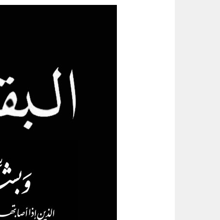
عبدالله السلطان: نُعلّم الشباب كيف
الواحة نيوز صحيفة ترصد نبض الأحساء لحظة بلحظة
خبيرة تغذية: قشرة الكيوي كنز صح
14 ألف زيارة ميدانية لتعزيز السلامة والالتزام بكود البناء في الأحساء
أمير الشرقية يطّلع على مشروع صن
رسميا.. الكرواتي مارينو بوسيتش مدير
عقب تداول مقطع الإساءة.. اتخاذ ا
تحذير عاجل من «الغذاء والدواء» ب