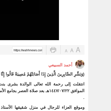
https://wahhnews.com/?p=93784
أحمد السبيعي
(وَبَشِّرِ الصَّابِرِينَ الَّذِينَ إِذَا أَصَابَتْهُمْ مُصِيبَةٌ قَالُوا إِنَّا لِل
انتقلت إلى رحمة الله تعالى الوالدة بشرى بن
.
وموقع العزاء للرجال في منزل شقيقها الأستاذ