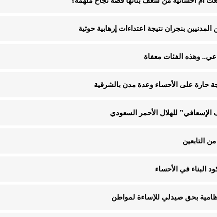
نعت أم أحسائية من شغف بناتها قصة نجاح ملهمة؟
الإسعافي” للهلال الأحمر السعودي
ن التابعين
لنظامية بحق صيدلي للإساءة لمواطن