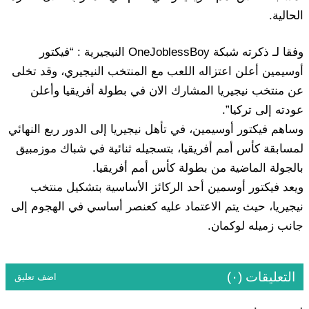
الحالية.
وفقا لـ ذكرته شبكة OneJoblessBoy النيجيرية : “فيكتور
أوسيمين أعلن اعتزاله اللعب مع المنتخب النيجيري، وقد تخلى
عن منتخب نيجيريا المشارك الان في بطولة أفريقيا وأعلن
عودته إلى تركيا”.
وساهم فيكتور أوسيمين، في تأهل نيجيريا إلى الدور ربع النهائي
لمسابقة كأس أمم أفريقيا، بتسجيله ثنائية في شباك موزمبيق
بالجولة الماضية من بطولة كأس أمم أفريقيا.
ويعد فيكتور أوسمين أحد الركائز الأساسية بتشكيل منتخب
نيجيريا، حيث يتم الاعتماد عليه كعنصر أساسي في الهجوم إلى
جانب زميله لوكمان.
التعليقات (٠)
اضف تعليق