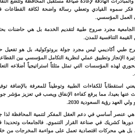
المبادرات الهادفة لإعادة صياغة مستقبل المحافظة ولتضع النق
 فكر سموه القيادي وتعطي رسالة واضحة لكافة القطاعات ف
ي العمل المؤسسي.
 الجامعية مجرد صروح طبية لتقديم الخدمة بل هي حاضنات بحث
القيمة التنافسية للمدن.
ح طبي أكاديمي ليس مجرد جولة بروتوكولية، بل هو تفعيل 
تيرة الإنجاز وتطبيق عملي لنظرية التكامل المؤسسي بين القطاع
حوري لهذه المؤسسات التي تمثل مثلثاً استراتيجياً أضلاعه التعل
.
تقطاباً للكفاءات الطبية وتوطيناً للمعرفة بالإضافة توفير
 عنها بعيدا، مما يرفع كفاءة الإنفاق ويصب في تعزيز مؤشر جو
 العهد رؤية السعودية 2030.
 هي عنصر أساسي في دعم العقل المفكر لتنمية المحافظة لذا ج
ورها كشريك في صناعة القرار التنموي. فالجامعات وتحديدا 
بل هي محركات اقتصادية تعمل على مواءمة المخرجات من خلا