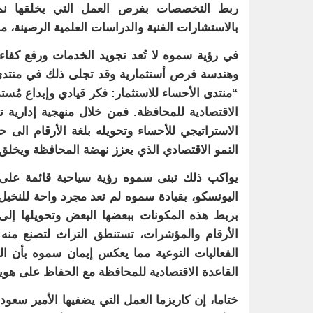
ربط التخصصات بفرص العمل التي يخلقها نمو
بالاستشارات الفنية والدراسات العلمية الرصينة،
في رؤية سموه لا تُعد تجويد الخدمات ورفع كفاءة 
وهندسة فرص أستثمارية وقد تجلى ذلك في منتدى ا
“منتدى الأحساء للاستثمار: فكر قيادي وإبداع مُ
الاقتصادية للمحافظة. فمن خلال منهجية إدارية ت
الاستراتيجي للأحساء وتحويله بلغة الأرقام الى 
النمو الاقتصادي الذي يعزز نهضة المحافظة ويخلق 
يواكب ذلك تبنى سموه رؤية سياحية قائمة على ال
اليونسكو، بقيادة سموه لم تعد مجرد واحة للن
بربط هذه المكونات ببعضها البعض وتحويلها إلى و
الأرقام والمؤشرات، تستنطق التراث لتصنع منه قط
الفعاليات النوعية مما يعكس إيمان سموه بأن ال
القاعدة الاقتصادية للمحافظة مع الحفاظ على هويته
ختاما، إن كاريزما العمل التي يضفيها الأمير سعود