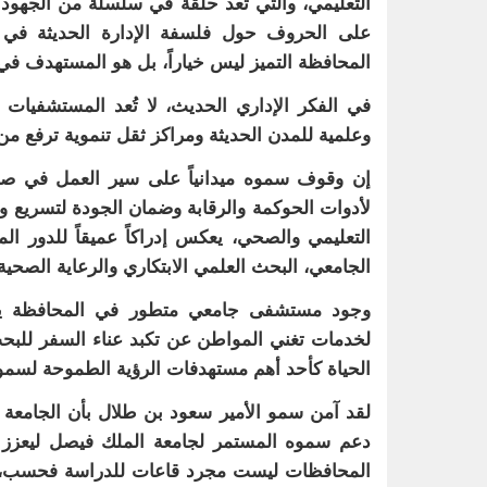
التعليمي، والتي تعد حلقة في سلسلة من الجهود و
على الحروف حول فلسفة الإدارة الحديثة في
المحافظة التميز ليس خياراً، بل هو المستهدف ف
في الفكر الإداري الحديث، لا تُعد المستشفيات
وعلمية للمدن الحديثة ومراكز ثقل تنموية ترفع من 
إن وقوف سموه ميدانياً على سير العمل في صر
لأدوات الحوكمة والرقابة وضمان الجودة لتسريع و
التعليمي والصحي، يعكس إدراكاً عميقاً للدور الم
الجامعي، البحث العلمي الابتكاري والرعاية الصحية
وجود مستشفى جامعي متطور في المحافظة يعني اس
لخدمات تغني المواطن عن تكبد عناء السفر للبحث
الحياة كأحد أهم مستهدفات الرؤية الطموحة لسمو ولي
لقد آمن سمو الأمير سعود بن طلال بأن الجامعة
دعم سموه المستمر لجامعة الملك فيصل ليعزز د
المحافظات ليست مجرد قاعات للدراسة فحسب، 