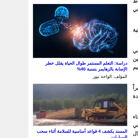
اط
ي
ية
حي
ين
دراسة: التعلم المستمر طوال الحياة يقلل خطر
يم
الإصابة بالزهايمر بنسبة 40%
المؤلف: الواحة نيوز
اً
دة
اء
في
المسند يكشف 4 قواعد أساسية للسلامة أثناء سحب
ل
السيارات