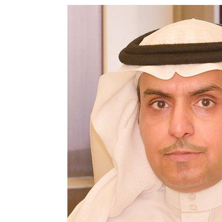
له يختتمان “كاوست الصيفي ” للذكاء الاصطناعي
غلق المدارس وتوقف الملاحة تحسبًا لكارثة
 الحوثي على المملكة والسفن
شديدة تضرب المنطقة الشرقية