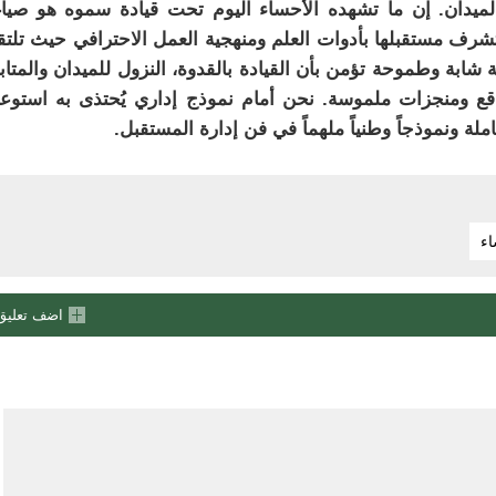
لميدان. إن ما تشهده الأحساء اليوم تحت قيادة سموه هو صيا
تشرف مستقبلها بأدوات العلم ومنهجية العمل الاحترافي حيث تلت
ة شابة وطموحة تؤمن بأن القيادة بالقدوة، النزول للميدان والمتاب
واقع ومنجزات ملموسة. نحن أمام نموذج إداري يُحتذى به استو
ملة ونموذجاً وطنياً ملهماً في فن إدارة المستقبل.
اء
اضف تعليق