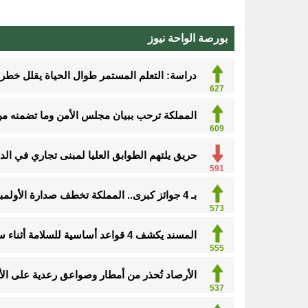
بورصة الواحة نيوز
دراسة: التعلم المستمر طوال الحياة يقلل خطر الإ
627
المملكة ترحب ببيان مجلس الأمن وما تضمنه من 
626
حريق يلتهم الطوابق العليا لمبنى تجاري في الد
591
بـ 4 جوائز كبرى.. المملكة تخطف صدارة الأولمبياد النووي وجنى السبيل “أفضل طالبة”
573
المسند يكشف 4 قواعد أساسية للسلامة أثناء سحب السيارات
555
الأرصاد تُحذر من أمطار وصواعق رعدية على الأحساء
537