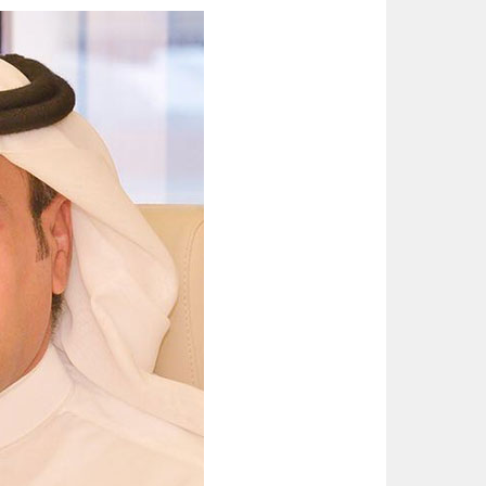
تعليم الأحساء وجامعة الملك عبدال
الواحة نيوز صحيفة ترصد نبض الأحساء لحظة بلحظة
إعصار دولفين يضرب بقوة.. الصين ت
20 دقيقة تغيّر حياتك.. الخضيري يوجّه نصائح مهمة للوقاية وتحسين نمط الحياة
مجلس الأمن يدين اعتداءات مليشيا
إنذار جوي في الأحساء.. موجة حر 
بـ 4 جوائز كبرى.. المملكة تخطف صدارة الأولمبياد النووي وجنى السبيل “أفضل طالبة”