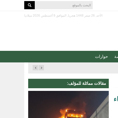
الأحد, 26 صفر 1448 هجريا, الموافق 9 أغسطس 2026 ميلاديا
ة
حوارات
مقالات مماثلة للمؤلف:
ء