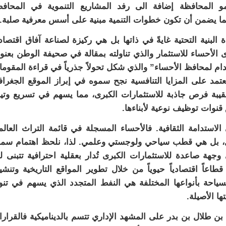
 المحافظة إضافة الى رفد المشاريع التنموية في المحافظ
 مما يضمن أن تكون خطوات التنمية مبنية على أسس معرفية صلبة.
البنية التحتية غايةً في ذاتها بل هي ركيزة لصناعة آفاق اقتصاد
لأحساء للاستثمار والذي تناولته بمقالة في صحيفة الوطن بعنو
ستدام لمحافظ الأحساء” والذي شكل تحولاً جذرياً في قراءة المقوم
عتمد على المزايا التنافسية نجح سموه في إبراز الموقع الجغرا
حقيبة فرص جاذبة للاستثمارات الكبرى، مما يسهم في تسريع وتي
قنوات توظيف نوعية لأبناءها.
استدامة الثقافية. فالأحساء المسجلة في قائمة التراث العال
خيل، بل هي قطب سياحي ولوجستي وعلمي. لذا، نلحظ اهتمام سم
جهة صاعدة للاستثمارات الكبرى تُدار بعقلية احترافية تتبنى ل
اعاً اقتصادياً حيوياً من خلال تطوير المواقع التاريخية وتنش
سياحة بأنواعها المختلفة هي النفط المتجدد الذي يسهم في تنو
ا الأصيلة.
 بن طلال بن بدر على المشهد الإداري تتسم بالديناميكية فالقرار