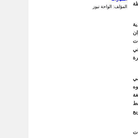
ة
المؤلف: الواحة نيوز
ية
ان
ات
في
رة
مي
وه
غة
يط
يع
ات