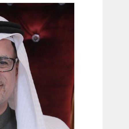
أمير الشرقية يطّلع على مشروع صن
الواحة نيوز صحيفة ترصد نبض الأحساء لحظة بلحظة
رسميا.. الكرواتي مارينو بوسيتش مدير
عقب تداول مقطع الإساءة.. اتخاذ ا
حتى 5 مساء.. حرارة تلامس 50 مئوية وتنبيهات من موجة حارة على الأحساء والشرقية
سلاح طبيعي ضد جلطات القلب.. كيف تحميك
قيادة القوات المشتركة للتحالف: إصابة (11) من المدنيين بنجران نتيجة اعتداءات إر