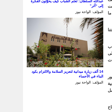
عبدالله السلطان: نُعلّم الشباب كيف يحوّلون الفكرة
إلى “أثر”
نت
المؤلف: الواحة نيوز
ما
نا
اب
لى
ات
14 ألف زيارة ميدانية لتعزيز السلامة والالتزام بكود
البناء في الأحساء
ور
المؤلف: الواحة نيوز
ية
مل
اح