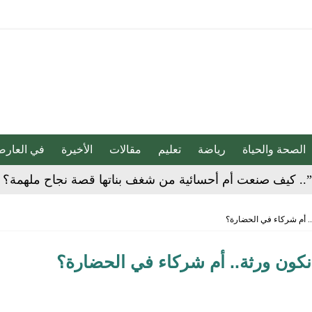
الصحة والحياة
رياضة
تعليم
مقالات
الأخيرة
في العارض
ية”.. كيف صنعت أم أحسائية من شغف بناتها قصة نجاح ملهمة؟
لية ليست من التابعين
.. أم شركاء في الحضارة؟
 يحوّلون الفكرة إلى “أثر”
نكون ورثة.. أم شركاء في الحضارة؟
ي لا يجب التخلص منه