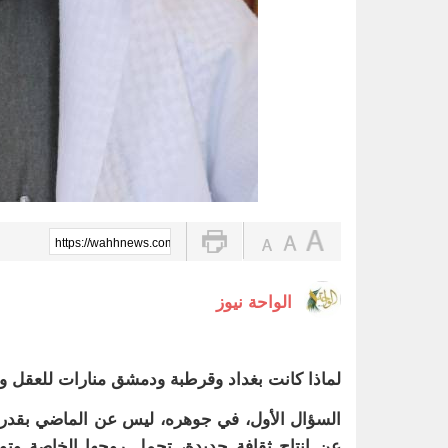
https://wahhnews.com/?p=89013
الواحة نيوز
لماذا كانت بغداد وقرطبة ودمشق منارات للعقل وا
السؤال الأول، في جوهره، ليس عن الماضي بقدر ما
عن إنتاج ثقافةٍ جديدة، تحمل روحها الخاصة وتوا