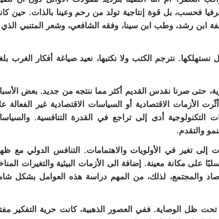
فيا فحسب، بل قوة إنتاجية تولد من رحم وعينا بالذات. حين كا
سفة ابن رشد، وطب ابن سينا، وفقه الشافعي، وشعر المتنبي الذي 
بل نستهلكها. نترجم الكتب ولا نكتبها، نعيد صياغة أفكار الغرب بلغت
رية، حتى صرنا نقدس القديم أكثر مما ننتجه من جديد. بعض الأسب
 أثّرت الأزمات الاقتصادية أو السياسات الاقتصادية غير الفعالة ع
ت التكنولوجية أدى إلى تراجع في القدرة التنافسية. والسياس
نمو والتقدم.
أدت إلى تغير في الأولويات والاهتمامات. التنافس الدولي مع ظه
ًا على مكانة معينة. إضافة الى الأزمات البيئية والتغيرات المناخ
قتصاد والمجتمع، لذلك، من المهم دراسة هذه العوامل بشكل شا
و تحت ظل الوصاية. ففي العصور الذهبية، كانت حرية التفكير مفت