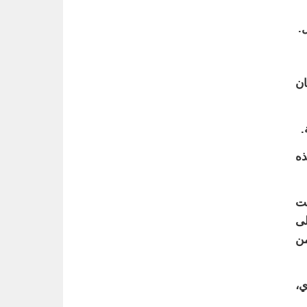
ان
ذه
ست
لى
من
ي،