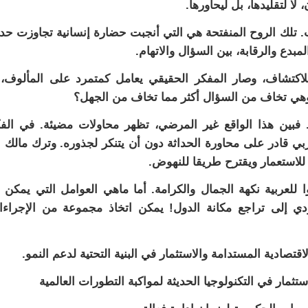
ا لتقليدها، بل ليحاورها.
ب. تلك الروح المنفتحة هي التي أنجبت حضارة إنسانية تجاوزت حد
مبدع والرقابة، بين السؤال والاتهام.
 للاكتشاف، وصار المفكر الحقيقي يعامل كمتمرد على المألوف، 
 وهي تخاف من السؤال أكثر مما تخاف من الجهل؟
. فبين هذا الواقع غير المرضي، تظهر محاولات مضيئة. في الف
بي قادر على محاورة الحداثة دون أن يتنكر لجذوره. وترك مالك 
 للاستعمار ويقترح طريقا للنهوض.
لعربية نكهة الجمال والكرامة. أما ماهي العوامل التي يمكن 
ؤدي إلى تراجع مكانة الدول! يمكن اتخاذ مجموعة من الإجراء