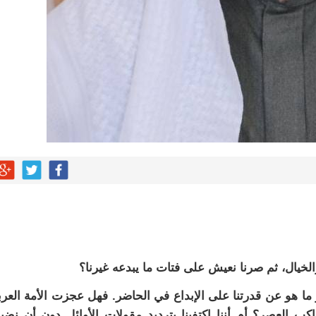
لخيال، ثم صرنا نعيش على فتات ما يبدعه غيرنا؟
 هو عن قدرتنا على الإبداع في الحاضر. فهل عجزت الأمة العرب
كب العصر؟ أم أننا اكتفينا بترديد مقولات الأوائل دون أن نض