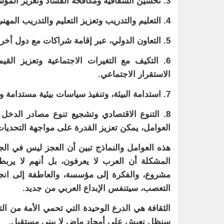
3. تحسين الشفافية ومكافحة الفساد وتعزيز المؤسسات الحكومية لضمان إدارة فعالة.
4. التعليم والتدريب وتعزيز التعليم والتدريب المهني لزيادة كفاءة القوى العاملة والتكيف مع التغيرات في سوق العمل.
5. التعاون الدولي، عبر إقامة شراكات مع دول أخرى لتعزيز التجارة والاستثمار وتبادل المعرفة.
6. التكيف مع التغيرات الاجتماعية وتعزيز القيم
الاستقرار الاجتماعي.
7. استدامة البيئة، وتنفيذ سياسات بيئية مستدامة وتقليل انبعاثات الكربون لحماية البيئة والتكيف مع التغيرات المناخية.
8. التنوع الاقتصادي وتشجيع تنوع مصادر الدخل
العوامل، يمكن تعزيز القدرة على مواجهة التحديات
هذه العوامل والنماذج تبين أن العجز ليس في الجين
المشكلة أن العرب لا يعرفون، بل أنهم لا يربطو
مشروع، والفكرة إلى مؤسسة، والعاطفة إلى انجاز
التعصب، سيتنفس الإبداع العربي من جديد.
الثقافة هي الدرع الوحيدة التي تحمي الأمة من ا
سنظل نعيش على أمجاد ماض لا يبني مستقبل.