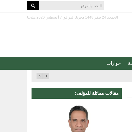
الجمعة, 24 صفر 1448 هجريا, الموافق 7 أغسطس 2026 ميلاديا
ة
حوارات
مقالات مماثلة للمؤلف: