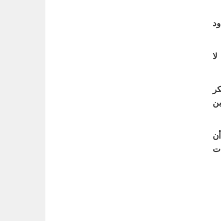
ود
لا
كر
بن
أن
ات