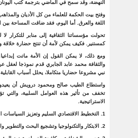
النهضة، وقد سمح في الماضي بترجمة كتب اليونان، ل
وفتح بيت الحكمة للعلماء من كل الأديان والمذاه
اللغة والعرق. أما اليوم، فقد ضاقت المساحة بين ال
تحولت مؤسساتنا الثقافية إلى منابر للتكرار لا
كمستنير. فكيف يمكن لأمة أن تنتج حضارة خلاقة
ومع ذلك، لا يمكن القول إن الأمة ماتت إبداعيا
والثقافة محمد عابد الجابري قدم نموذجا لعقل عر
نبي مشروعا حضاريا متكاملا، يحلل أسباب القابلية
واستطاع الطيب صالح ومحمود درويش أن يعيدوا ل
تخفف من تأثير هذه العوامل السلبية، والتي ت
الاستراتيجية.
1. التخطيط الاقتصادي السليم وتعزيز السياسات الاقتصادية المستدامة والاستثمار في البنية التحتية لدعم النمو.
2. الابتكار والتكنولوجيا وتشجيع البحث والتطوير واستثمار في التكنولوجيا الحديثة لمواكبة التطورات العالمية