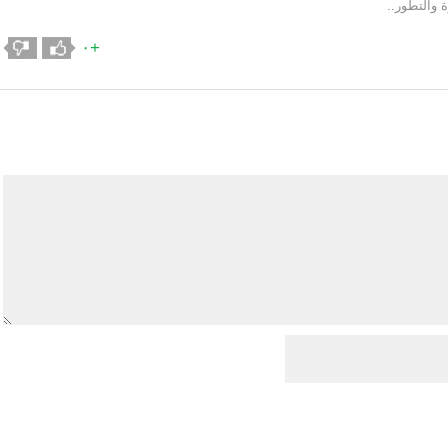
 والتطور..
+٠