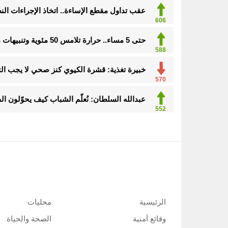
عقب تداول مقطع الإساءة.. اتخاذ الإجراءات ا
606
حتى 5 مساء.. حرارة تلامس 50 مئوية وتنبيهات من موجة حارة على الأحساء والشرقية
588
خبيرة تغذية: قشرة الكيوي كنز صحي لا يجب ال
570
عبدالله السلطان: نُعلّم الشباب كيف يحوّلون ال
552
الرئيسية
محليات
وقائع أمنية
الصحة والحياة