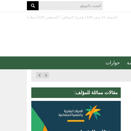
الجمعة, 24 صفر 1448 هجريا, الموافق 7 أغسطس 2026 ميلاديا
ة
حوارات
مقالات مماثلة للمؤلف: