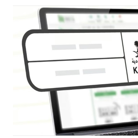
دوق “الوقف الإسعافي” للهلال الأحمر السعودي
ا فنيًا لـ الأهلي
لإجراءات النظامية بحق صيدلي للإساءة لمواطن
 حفنة مكسرات 5 مرات أسبوعيا؟
ان
ية”.. كيف صنعت أم أحسائية من شغف بناتها قصة نجاح ملهمة؟