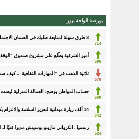
بورصة الواحة نيوز
3 طرق سهلة لمتابعة طلبك في الضمان الاجتماعي.. وهذه الفئات معفاة
714
أمير الشرقية يطّلع على مشروع صندوق “الوقف 
696
ثلاثية الذهب في “المهارات الثقافية”.. كيف ص
678
حساب المواطن يوضح: العمالة المنزلية ليست م
660
14 ألف زيارة ميدانية لتعزيز السلامة والالتزام بكود البناء في الأحساء
642
رسميا.. الكرواتي مارينو بوسيتش مديرا فنيًا لـ ا
624