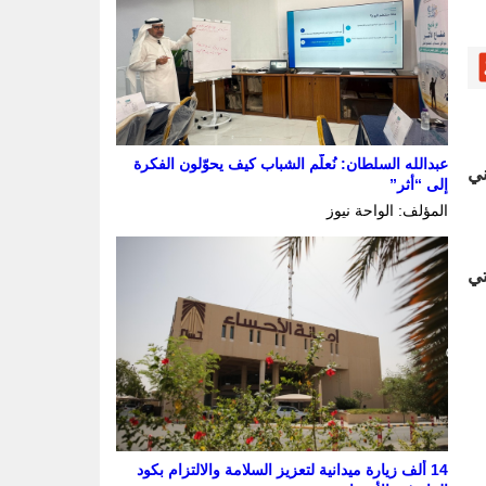
عبدالله السلطان: نُعلّم الشباب كيف يحوّلون الفكرة
ني
إلى “أثر”
المؤلف: الواحة نيوز
تي
14 ألف زيارة ميدانية لتعزيز السلامة والالتزام بكود