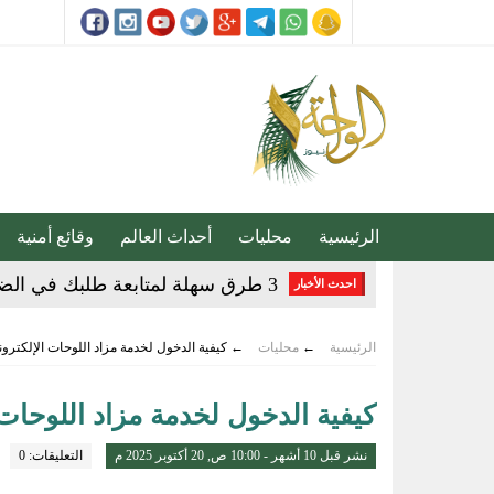
الرئيسية
محليات
أحداث العالم
وقائع أمنية
3 طرق سهلة لمتابعة طلبك في الضمان الاجتماعي.. وهذه الفئات معفاة
احدث الأخبار
حساب المواطن يوضح: العمالة المنز
الرئيسية
←
محليات
←
كيفية الدخول لخدمة مزاد اللوحات الإلكترو
عبدالله السلطان: نُعلّم الشباب كيف
كيفية الدخول لخدمة مزاد اللوحات 
خبيرة تغذية: قشرة الكيوي كنز صح
نشر قبل 10 أشهر - 10:00 ص, 20 أكتوبر 2025 م
التعليقات: 0
14 ألف زيارة ميدانية لتعزيز السلامة والالتزام بكود البناء في الأحساء