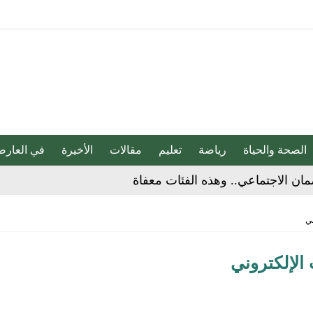
الصحة والحياة
رياضة
تعليم
مقالات
الأخيرة
في العارض
لية ليست من التابعين
ني
 يحوّلون الفكرة إلى “أثر”
الإلكتروني
ي لا يجب التخلص منه