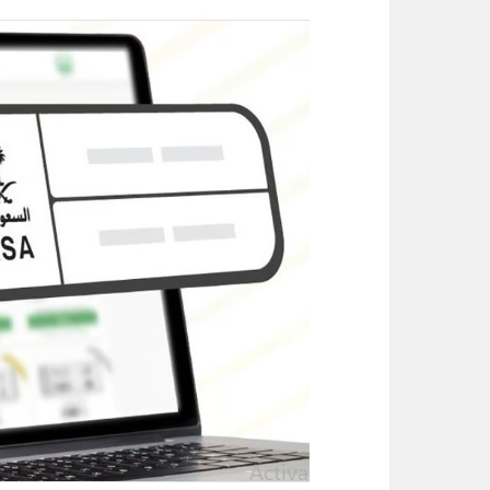
أمير الشرقية يطّلع على مشروع صن
الواحة نيوز صحيفة ترصد نبض الأحساء لحظة بلحظة
رسميا.. الكرواتي مارينو بوسيتش مدير
عقب تداول مقطع الإساءة.. اتخاذ ا
حتى 5 مساء.. حرارة تلامس 50 مئوية وتنبيهات من موجة حارة على الأحساء والشرقية
سلاح طبيعي ضد جلطات القلب.. كيف تحميك
كنز غني بالبروتين وقليل السعرات.. 6 فوائد صحية مذهلة لتناول الروبي
ثلاثية الذهب في “المهارات الثقاف