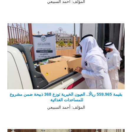
المؤلف: أحمد السبيعي
بقيمة 559.965 ريالًا.. العيون الخيرية توزع 368 ذبيحة ضمن مشروع
للمساعدات الغذائية
المؤلف: أحمد السبيعي