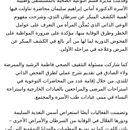
وقدمت مديرة قسم التوعية الصحية بالمستشفى وطبيبة
الأسرة الدكتورة أماني إبراهيم سليمان محاضرة تناولت فيها
أهمية الكشف المبكر عن سرطان الثدي، وشرحت مفهوم
الوعي الذاتي الذي يُمكّن المرأة من التعرف على عوامل
الخطر وطرق الوقاية منها، مؤكدة على ضرورة المواظبة على
الفحوص الدورية لما لها من أثر بالغ في الكشف المبكر عن
المرض وعلاجه في مراحله الأولى.
كما شاركت مسئولة التثقيف الصحي فاطمة الرشيد والممرضة
ولاء الصادق في تقديم شرح عملي لطرق الفحص الذاتي
للثدي، من خلال إقامة عدد من المحاضرات التوعوية في
استراحات المرضى والمراجعين بالعيادات الخارجية واستراحة
النساء في مبنى عيادات طب الأسرة والمجتمع.
وتضمنت الفعاليات أيضًا استعراض أسس التغذية السليمة
ودورها الفعّال في الوقاية من السرطان والأمراض الأخرى –
بإذن الله –، كما تم توزيع المطويات والهدايا التوعوية التي تُبرز