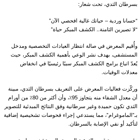
بسرطان الثدي، تحت شعار:
“حسانا وردية – حياتك غالية افحصي الآن”
“لا تصيرين الثامنة.. الكشف المبكر حياة”
وأُقيم المعرض في صالة انتظار العيادات التخصصية ومدخل
المستشفى، بهدف نشر الوعي بأهمية الكشف المبكر، حيث
يُعدّ اتباع برامج الكشف المبكر سببًا رئيسيًا في انخفاض
معدلات الوفيات.
وركّزت فعاليات المعرض على التعريف بسرطان الثدي، مبينة
أن معدل الشفاء منه يتجاوز 95٪، وأن أكثر من 80٪ من أورام
الثدي تكون حميدة وغير سرطانية وفق النتائج المبدئية للتصوير
بـ”الماموغرام”، مما يستدعي إجراء فحوصات تشخيصية إضافية
لتأكيد أو نفي الإصابة بالسرطان.