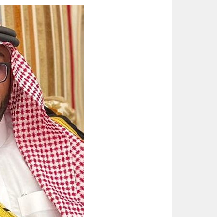
خبيرة تغذية: قشرة الكيوي كنز صح
الواحة نيوز صحيفة ترصد نبض الأحساء لحظة بلحظة
14 ألف زيارة ميدانية لتعزيز السلامة والالتزام بكود البناء في الأحساء
أمير الشرقية يطّلع على مشروع صن
رسميا.. الكرواتي مارينو بوسيتش مدير
عقب تداول مقطع الإساءة.. اتخاذ ا
حتى 5 مساء.. حرارة تلامس 50 مئوية وتنبيهات من موجة حارة على الأحساء والشرقية
الحرارة تصل لـ 50 مئوية.. الإنذار البرتقالي بموجة حارة على الأحساء وعدة مدن بالشرقية