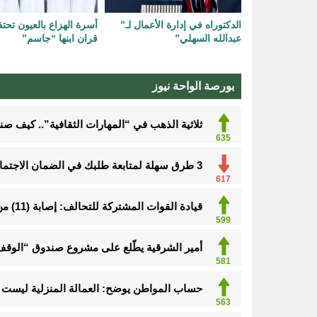
الدكتوراه في إدارة الأعمال لـ”
أسرة الهزاع بالعيون تحت
عبدالله السهلي”‏
قران ابنها “جاسم”
بورصة الواحة نيوز
ثلاثية الذهب في “المهارات الثقافية”.. كيف ص
635
3 طرق سهلة لمتابعة طلبك في الضمان الاجتماعي.. وهذه الفئات معفاة
617
قيادة القوات المشتركة للتحالف: إصابة (11) من المدنيين بنجران نتيجة اعتداءات إرهابية حوثية
599
أمير الشرقية يطّلع على مشروع صندوق “الوقف 
581
حساب المواطن يوضح: العمالة المنزلية ليست م
563