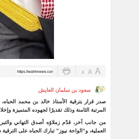
https://wahhnews.com/?p=87099
سعود بن سلمان العايش
صدر قرار بترقية الأستاذ خالد بن محمد الحباه،
المرتبة الثامنة وذلك تقديرًا لجهوده المتميزة وإخل
من جانب آخر، قدّم زملاؤه أصدق التهاني والتبري
العملية، و“الواحة نيوز” تبارك الحباه على الترقية س