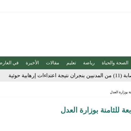
الصحة والحياة
رياضة
تعليم
مقالات
الأخيرة
في العارض
هابية حوثية
ية”.. كيف صنعت أم أحسائية من شغف بناتها قصة نجاح ملهمة؟
ة بوزارة العدل
عة للثامنة بوزارة العدل
لية ليست من التابعين
 يحوّلون الفكرة إلى “أثر”