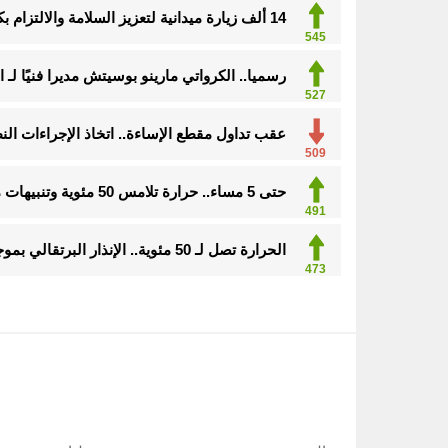
14 ألف زيارة ميدانية لتعزيز السلامة والالتزام بكود البناء في الأحساء
545
رسميا.. الكرواتي مارينو بوسيتش مديرا فنيًا لـ ا
527
عقب تداول مقطع الإساءة.. اتخاذ الإجراءات ا
509
حتى 5 مساء.. حرارة تلامس 50 مئوية وتنبيهات من موجة حارة على الأحساء والشرقية
491
الحرارة تصل لـ 50 مئوية.. الإنذار البرتقالي بموجة حارة على الأحساء وعدة مدن بالشرقية
473