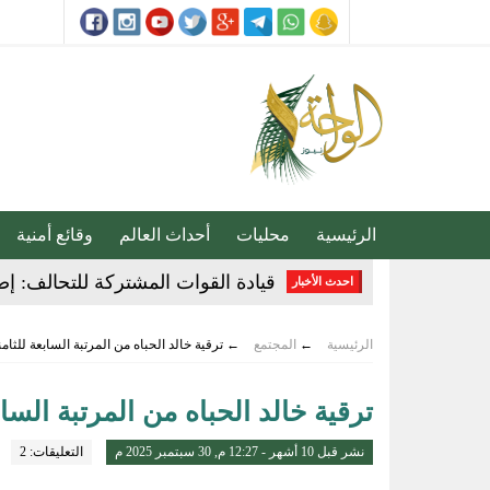
الرئيسية
محليات
أحداث العالم
وقائع أمنية
قيادة القوات المشتركة للتحالف: إصابة (11) من المدنيين بنجران نتيجة اعتداءات إر
احدث الأخبار
ثلاثية الذهب في “المهارات الثقاف
الرئيسية
←
المجتمع
←
ترقية خالد الحباه من المرتبة السابعة للثامن
3 طرق سهلة لمتابعة طلبك في الضمان الاجتماعي.. وهذه الفئات معفاة
ترقية خالد الحباه من المرتبة الساب
حساب المواطن يوضح: العمالة المنز
عبدالله السلطان: نُعلّم الشباب كيف
نشر قبل 10 أشهر - 12:27 م, 30 سبتمبر 2025 م
التعليقات: 2