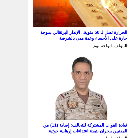
الحرارة تصل لـ 50 مئوية.. الإنذار البرتقالي بموجة
حارة على الأحساء وعدة مدن بالشرقية
المؤلف: الواحة نيوز
قيادة القوات المشتركة للتحالف: إصابة (11) من
المدنيين بنجران نتيجة اعتداءات إرهابية حوثية