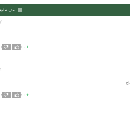
اضف تعليق
٢
+٠
١
اح
+٠