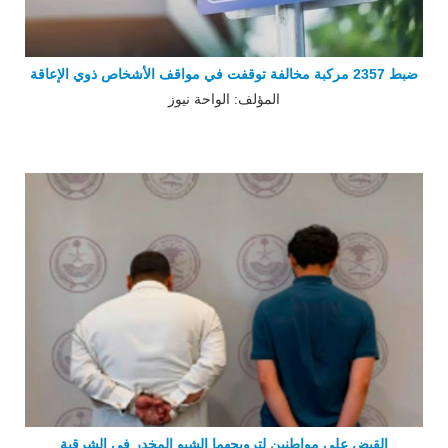
ضبط 2357 مركبة مخالفة توقفت في مواقف الأشخاص ذوي الإعاقة
المؤلف: الواحة نيوز
القبض على مواطنين لترويجهما الشبو المخدر في الشرقية