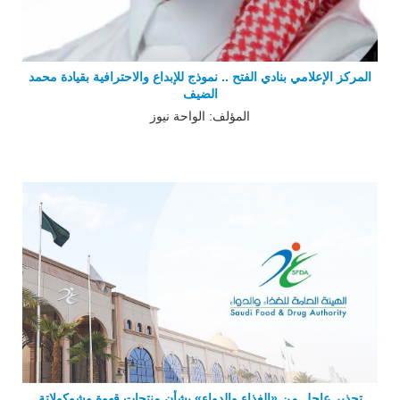
المركز الإعلامي بنادي الفتح .. نموذج للإبداع والاحترافية بقيادة محمد
الضيف
المؤلف: الواحة نيوز
تحذير عاجل من «الغذاء والدواء» بشأن منتجات قهوة وشوكولاتة