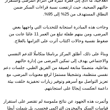
العلاجية، ما أدى إلى قفزة كبيرة في التزام المرضى واستقرار
حالتهم الصحية، حيث ارتفعت نسبة قراءات السكر ضمن
النطاق المستهدف من 25% إلى 95%.
وجاءت هذه المبادرة استجابة للتحديات التي واجهها بعض
المرضى، ومن بينهم طفلة تبلغ من العمر 11 عامًا عانت من
ضغوط نفسية وحالات اكتئاب أثرت على التزامها بالعلاج.
وبناءً على ذلك، أطلق المركز برنامجًا متكاملًا للدعم النفسي
والاجتماعي يهدف إلى تمكين المرضى من إدارة حالتهم
بفاعلية، متضمنًا متابعة لصيقة من الفريق الطبي، جلسات دعم
نفسي منتظمة، وتشجيعًا مستمرًا لرفع معنويات المرضى، مع
تعزيز التواصل مع أسرهم وتوفير زيارات تحفيزية خلقت بيئة
داعمة انعكست إيجابًا على استجابتهم.
وأثمرت هذه الجهود عن نتائج ملموسة لم تقتصر على استقرار
قياسات السكر والمخزون التراكمي فحسب، بل شملت أيضًا