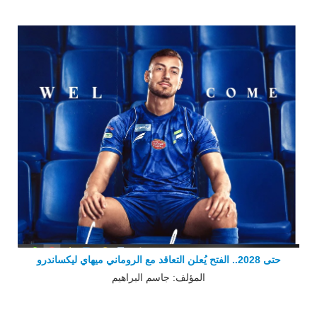
حتى ‏‏2028.. الفتح يُعلن التعاقد مع الروماني ميهاي ليكساندرو
المؤلف: جاسم البراهيم