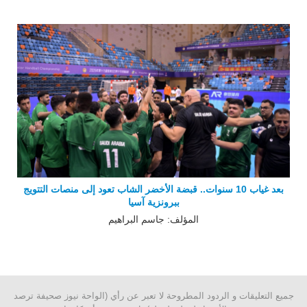
بعد غياب 10 سنوات.. قبضة الأخضر الشاب تعود إلى منصات التتويج
ببرونزية آسيا
المؤلف: جاسم البراهيم
جميع التعليقات و الردود المطروحة لا تعبر عن رأي (الواحة نيوز صحيفة ترصد