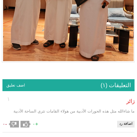
التعليقات (١)
اضف تعليق
١
زائر
ما شاءالله مثل هذه الحورات الأدبية من هولاء القامات تثري الساحة الأدبية
-٠
+٠
اضافة رد