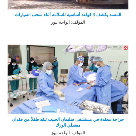
المسند يكشف 4 قواعد أساسية للسلامة أثناء سحب السيارات
المؤلف: الواحة نيوز
جراحة معقدة في مستشفى سليمان الحبيب تنقذ طفلاً من فقدان
مفصلي الورك
المؤلف: الواحة نيوز