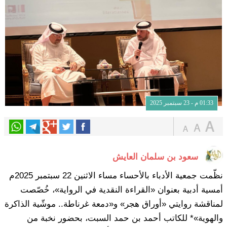
01:33 م - 23 سبتمبر 2025
سعود بن سلمان العايش
نظّمت جمعية الأدباء بالأحساء مساء الاثنين 22 سبتمبر 2025م
أمسية أدبية بعنوان «القراءة النقدية في الرواية»، خُصّصت
لمناقشة روايتي «أوراق هجر» و«دمعة غرناطة.. موشّية الذاكرة
والهوية»* للكاتب أحمد بن حمد السبت، بحضور نخبة من