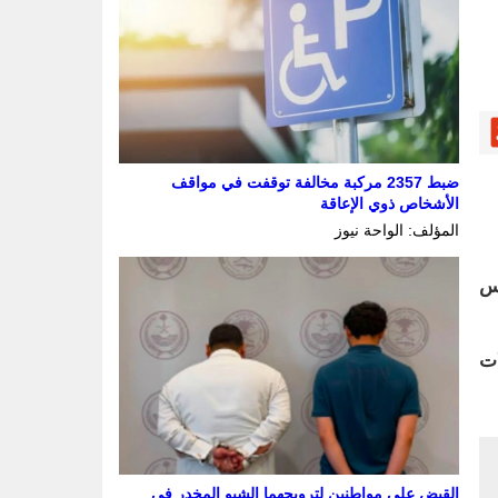
ضبط 2357 مركبة مخالفة توقفت في مواقف
الأشخاص ذوي الإعاقة
المؤلف: الواحة نيوز
ت من يوم الأحد 17 أغسطس
لات
القبض على مواطنين لترويجهما الشبو المخدر في