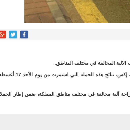
 الآلية المخالفة في مختلف المناطق.
واستعرض المرور عبر حسابه الرسمي على منصة إكس، نتائج هذه الحملة التي استمر
 المرور إن الحملة نجحت في ضبط 7681 دراجة آلية مخالفة في مختلف مناطق المملكة، ضمن إطار الحم