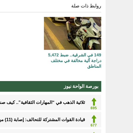
روابط ذات صلة
149 في الشرقية.. ضبط 5,472
دراجة آلية مخالفة في مختلف
المناطق
بورصة الواحة نيوز
ثلاثية الذهب في “المهارات الثقافية”.. كيف ص
695
قيادة القوات المشتركة للتحالف: إصابة (11) من المدنيين بنجران نتيجة اعتداءات إرهابية حوثية
677