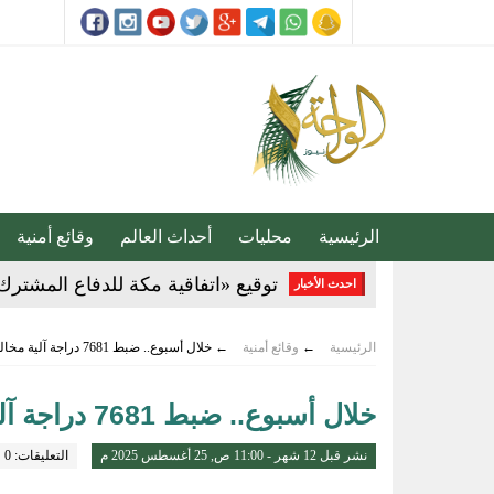
الرئيسية
محليات
أحداث العالم
وقائع أمنية
توقيع «اتفاقية مكة للدفاع المشترك
احدث الأخبار
ضبط 2357 مركبة مخالفة توقفت في مواقف الأشخاص ذوي الإعاقة
الرئيسية
←
وقائع أمنية
←
خلال أسبوع.. ضبط 7681 دراجة آلية مخالفة
القبض على مواطنين لترويجهما الش
خلال أسبوع.. ضبط 7681 دراجة آلية مخالفة
المركز الإعلامي بنادي الفتح .. نموذ
نشر قبل 12 شهر - 11:00 ص, 25 أغسطس 2025 م
التعليقات: 0
تحذير عاجل من «الغذاء والدواء» ب