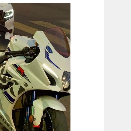
الحرارة تصل لـ 50 مئوية.. الإنذار البرتقالي بموجة حارة على الأحساء وعدة مدن بالشرقية
الواحة نيوز صحيفة ترصد نبض الأحساء لحظة بلحظة
قيادة القوات المشتركة للتحالف: إصابة (11) من المدنيين بنجران نتيجة اعتداءات إر
ثلاثية الذهب في “المهارات الثقاف
3 طرق سهلة لمتابعة طلبك في الضمان الاجتماعي.. وهذه الفئات معفاة
حساب المواطن يوضح: العمالة المنز
عبدالله السلطان: نُعلّم الشباب كيف
تقنية جديدة تقلل دهون البطاطس ال