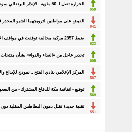
الحرارة تصل لـ 50 مئوية.. الإنذار البرتقالي بموجة حارة على الأحساء وعدة مدن بالشرقية
659
القبض على مواطنين لترويجهما الشبو المخدر 
641
ضبط 2357 مركبة مخالفة توقفت في مواقف الأشخاص ذوي الإعاقة
623
تحذير عاجل من «الغذاء والدواء» بشأن منتجات 
605
المركز الإعلامي بنادي الفتح .. نموذج للإبداع و
587
توقيع «اتفاقية مكة للدفاع المشترك» بين السعود
569
تقنية جديدة تقلل دهون البطاطس المقلية دون ا
551