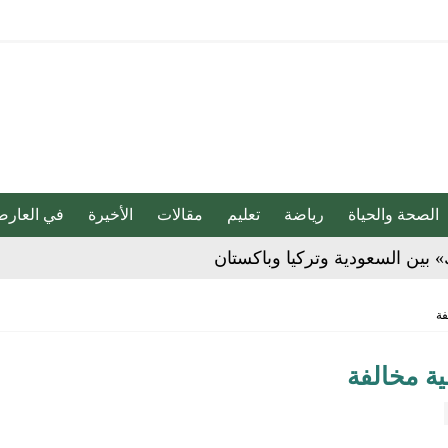
الصحة والحياة
رياضة
تعليم
مقالات
الأخيرة
في العارض
» بين السعودية وتركيا وباكستان
بو المخدر في الشرقية
ج للإبداع والاحترافية بقيادة محمد الضيف
شأن منتجات قهوة وشوكولاتة مضاف إليها الجينسنغ