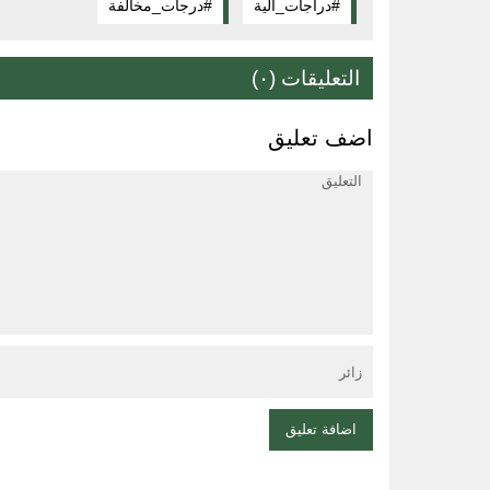
#دراجات_آلية
#درجات_مخالفة
التعليقات (٠)
اضف تعليق