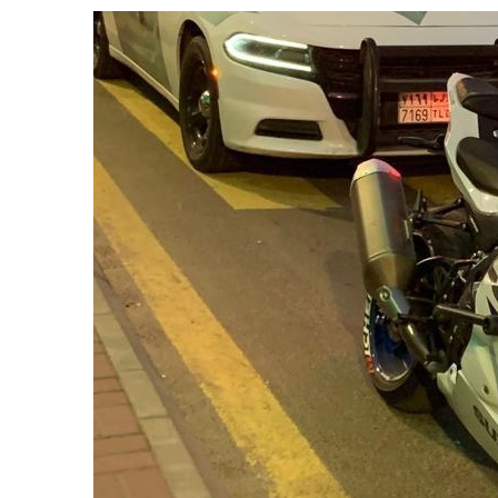
هابية حوثية
ية”.. كيف صنعت أم أحسائية من شغف بناتها قصة نجاح ملهمة؟
لية ليست من التابعين
 يحوّلون الفكرة إلى “أثر”
مقلية دون التأثير على الطعم