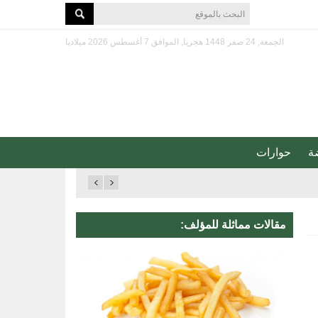
الجمعة, 24 صفر 1448 هجريا, الموافق 7 أغسطس 2026 ميلاديا
ة
حوارات
مقالات مماثلة للمؤلف: