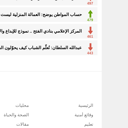
497
حساب المواطن يوضح: العمالة المنزلية ليست م
479
المركز الإعلامي بنادي الفتح .. نموذج للإبداع و
461
عبدالله السلطان: نُعلّم الشباب كيف يحوّلون ال
443
الرئيسية
محليات
وقائع أمنية
الصحة والحياة
تعليم
مقالات