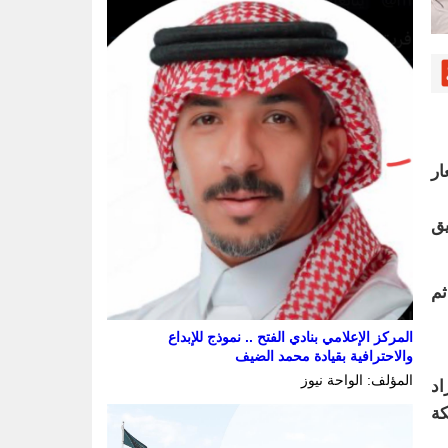
ار
يق
 الدمام لتشمل 18 جامعاً، ثم
المركز الإعلامي بنادي الفتح .. نموذج للإبداع
والاحترافية بقيادة محمد الضيف
المؤلف: الواحة نيوز
اد
كة