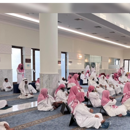
لية ليست من التابعين
 يحوّلون الفكرة إلى “أثر”
ي لا يجب التخلص منه
بو المخدر في الشرقية