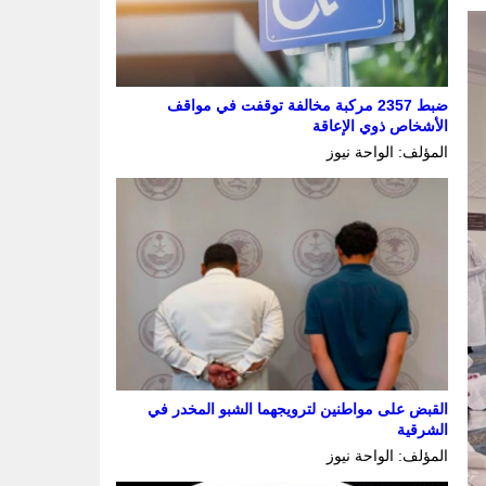
ضبط 2357 مركبة مخالفة توقفت في مواقف
الأشخاص ذوي الإعاقة
المؤلف: الواحة نيوز
القبض على مواطنين لترويجهما الشبو المخدر في
الشرقية
المؤلف: الواحة نيوز