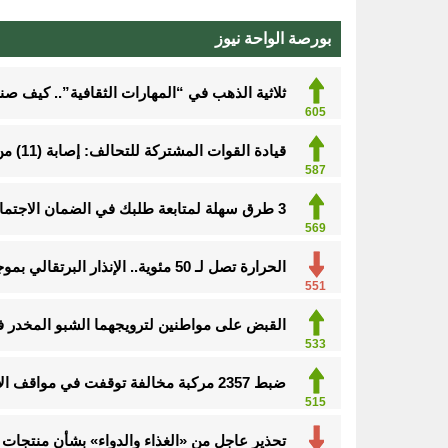
بورصة الواحة نيوز
ثلاثية الذهب في “المهارات الثقافية”.. كيف ص
605
قيادة القوات المشتركة للتحالف: إصابة (11) من المدنيين بنجران نتيجة اعتداءات إرهابية حوثية
601
3 طرق سهلة لمتابعة طلبك في الضمان الاجتماعي.. وهذه الفئات معفاة
569
الحرارة تصل لـ 50 مئوية.. الإنذار البرتقالي بموجة حارة على الأحساء وعدة مدن بالشرقية
551
القبض على مواطنين لترويجهما الشبو المخدر 
533
ضبط 2357 مركبة مخالفة توقفت في مواقف الأشخاص ذوي الإعاقة
515
تحذير عاجل من «الغذاء والدواء» بشأن منتجات 