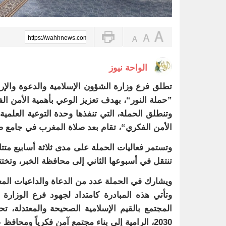
https://wahhnews.com/?p=84985
الواحة نيوز
تطلق فرع وزارة الشؤون الإسلامية والدعوة والإر
”حملة النور“، بهدف تعزيز الوعي بأهمية الأمن ال
وتنطلق الحملة، التي تنفذها وحدة التوعية العلمية
الأمن الفكري“، تقام بعد صلاة المغرب في جامع صا
تنتقل في أسبوعها الثاني إلى محافظة الخبر، وتخت
ويشارك في الحملة عدد من الدعاة والداعيات المعتمدين، لتغطي بذلك
وتأتي هذه المبادرة كامتداد لجهود فرع الوزا
المجتمع بالقيم الإسلامية الصحيحة والمعتدلة، تحق
2030، الرامية إلى بناء مجتمع آمن فكرياً ومحافظ على وحدته الوطنية.