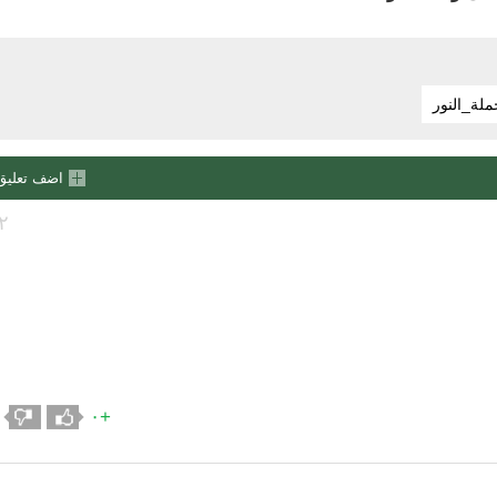
لة_النور
اضف تعليق
٢
+٠