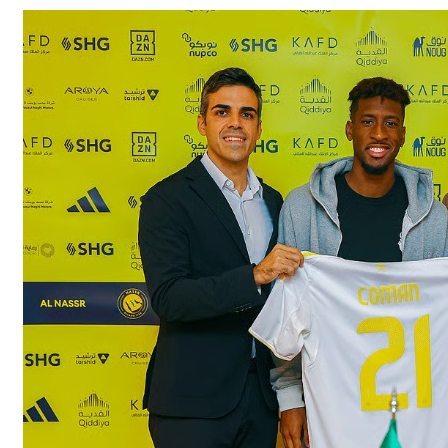
هابية حوثية
ية”.. كيف صنعت أم أحسائية من شغف بناتها قصة نجاح ملهمة؟
لية ليست من التابعين
 يحوّلون الفكرة إلى “أثر”
مقلية دون التأثير على الطعم