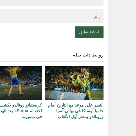
روابط ذات صلة
النصر على موعد مع التاريخ أمام
كريستيانو رونالدو يكش
جامبا أوساكا في نهائي آسيا..
ورونالدو ينتظر أول الألقاب
في مسيرته