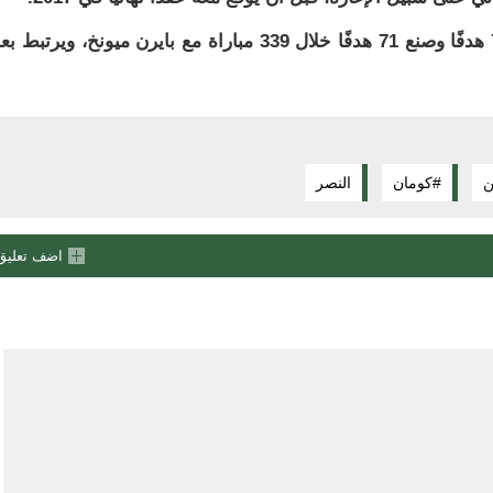
يُذكر أن اللاعب البالغ من العمر 29 عامًا سجل 72 هدفًا وصنع 71 هدفًا خلال 339 مباراة مع بايرن ميونخ، ويرت
ن
#كومان
النصر
اضف تعليق