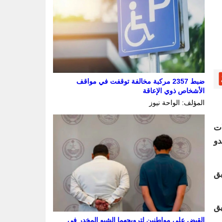
ضبط 2357 مركبة مخالفة توقفت في مواقف
الأشخاص ذوي الإعاقة
المؤلف: الواحة نيوز
ات
دو
بق
يق
القبض على مواطنين لترويجهما الشبو المخدر في