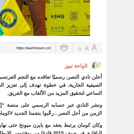
https://wahhnews.com/?p=84524
الواحة نيوز
أعلن نادي النصر، رسميًا تعاقده مع النجم الفرنسي
الصيفية الجارية، في خطوة تهدف إلى تعزيز الخ
الساعي لتحقيق المزيد من الألقاب مع الفريق.
ونشر النادي عبر حسابه الرسمي على منصة “إك
الزمن من أجل النصر.. رحِّبوا بنجمنا الجديد #كوم
وكان كومان يرتبط بعقد مع بايرن ميونخ حتى نهاي
البافاري في صيف 2015 قادمًا من يوفنتوس الإيطالي على سبيل الإعارة، قبل أن يوقّع معه عقدًا نهائيًا في 2017.