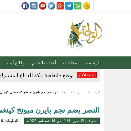
الرئيسية
محليات
أحداث العالم
وقائع أمنية
توقيع «اتفاقية مكة للدفاع المشترك
احدث الأخبار
ضبط 2357 مركبة مخالفة توقفت في مواقف الأشخاص ذوي الإعاقة
الرئيسية
←
رياضة
←
النصر يضم نجم بايرن ميونخ كينغسلي كومان
القبض على مواطنين لترويجهما الش
النصر يضم نجم بايرن ميونخ كينغ
المركز الإعلامي بنادي الفتح .. نموذ
نشر قبل 12 شهر - 10:44 ص, 16 أغسطس 2025 م
التعليقات: 0
تحذير عاجل من «الغذاء والدواء» ب