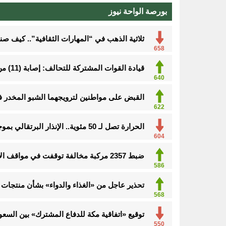
بورصة الواحة نيوز
ثلاثية الذهب في “المهارات الثقافية”.. كيف ص
658
قيادة القوات المشتركة للتحالف: إصابة (11) من المدنيين بنجران نتيجة اعتداءات إرهابية حوثية
640
القبض على مواطنين لترويجهما الشبو المخدر 
622
الحرارة تصل لـ 50 مئوية.. الإنذار البرتقالي بموجة حارة على الأحساء وعدة مدن بالشرقية
604
ضبط 2357 مركبة مخالفة توقفت في مواقف الأشخاص ذوي الإعاقة
586
تحذير عاجل من «الغذاء والدواء» بشأن منتجات 
568
توقيع «اتفاقية مكة للدفاع المشترك» بين السعود
550