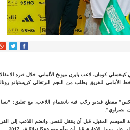
 كينغسلي كومان، لاعب بايرن ميونخ الألماني، خلال فترة الانتقال
ط الأمامي للفريق بطلب من النجم البرتغالي كريستيانو رونال
س” مقطع فيديو رحّب فيه بانضمام اللاعب، مع تعليق: “يسا
ان_نصراوي”.
ة الموسم المقبل، قبل أن ينتقل للنصر. وانضم اللاعب إلى الفر