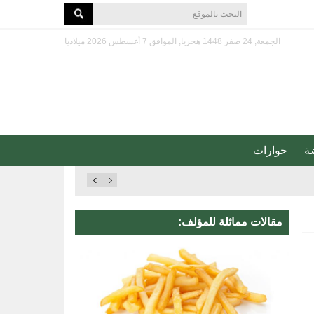
الجمعة, 24 صفر 1448 هجريا, الموافق 7 أغسطس 2026 ميلاديا
ة
حوارات
مقالات مماثلة للمؤلف: