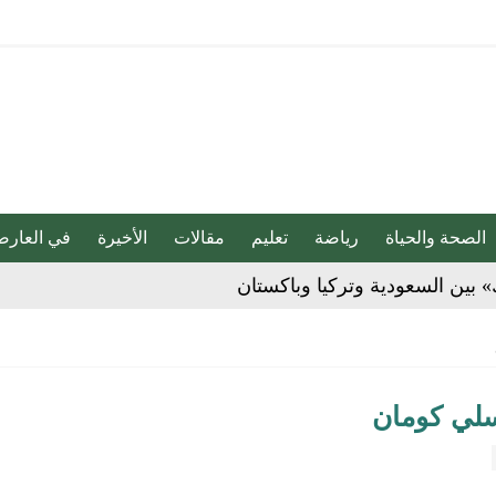
الصحة والحياة
رياضة
تعليم
مقالات
الأخيرة
في العارض
» بين السعودية وتركيا وباكستان
بو المخدر في الشرقية
سلي كومان
ج للإبداع والاحترافية بقيادة محمد الضيف
شأن منتجات قهوة وشوكولاتة مضاف إليها الجينسنغ