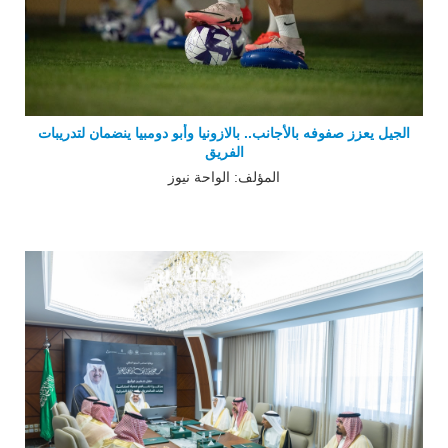
الجيل يعزز صفوفه بالأجانب.. بالازونيا وأبو دومبيا ينضمان لتدريبات
الفريق
المؤلف: الواحة نيوز