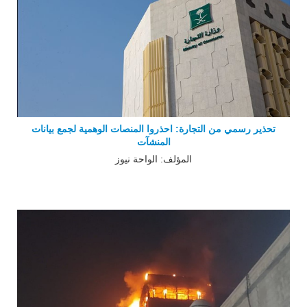
تحذير رسمي من التجارة: احذروا المنصات الوهمية لجمع بيانات
المنشآت
المؤلف: الواحة نيوز