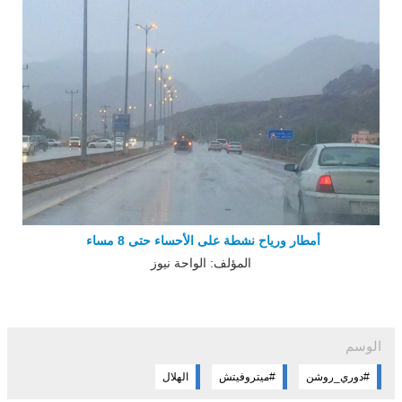
أمطار ورياح نشطة على الأحساء حتى 8 مساء
المؤلف: الواحة نيوز
الوسم
#دوري_روشن
#ميتروفيتش
الهلال