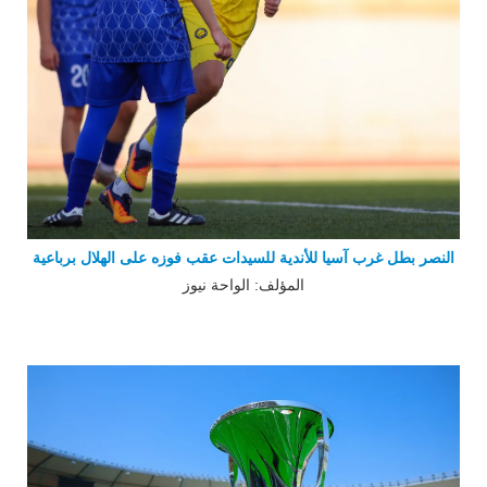
النصر بطل غرب آسيا للأندية للسيدات عقب فوزه على الهلال برباعية
المؤلف: الواحة نيوز