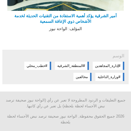
أمير الشرقية يؤكد أهمية الاستفادة من التقنيات الحديثة لخدمة
الأشخاص ذوي الإعاقة السمعية
المؤلف: الواحة نيوز
الوسم
#المنطقة_الشرقية
#حطب_محلي
#وزارة_الداخلية
مخالفين
جميع التعليقات و الردود المطروحة لا تعبر عن رأي (الواحة نيوز صحيفة ترصد
نبض الأحساء لحظة بلحظة) بل تعبر عن رأي كاتبها.
2026 جميع الحقوق محفوظة, الواحة نيوز صحيفة ترصد نبض الأحساء لحظة
بلحظة