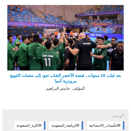
بعد غياب 10 سنوات.. قبضة الأخضر الشاب تعود إلى منصات التتويج
ببرونزية آسيا
المؤلف: جاسم البراهيم
الوسم
#التأمينات_الاجتماعية
#الرياضة_السعودية
#الكرة_السعودية