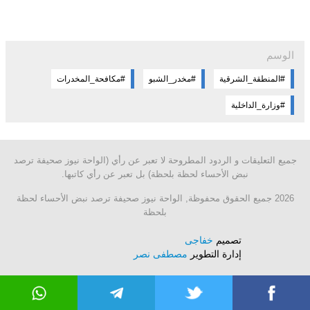
الوسم
#المنطقة_الشرقية
#مخدر_الشبو
#مكافحة_المخدرات
#وزارة_الداخلية
جميع التعليقات و الردود المطروحة لا تعبر عن رأي (الواحة نيوز صحيفة ترصد
نبض الأحساء لحظة بلحظة) بل تعبر عن رأي كاتبها.
2026 جميع الحقوق محفوظة, الواحة نيوز صحيفة ترصد نبض الأحساء لحظة
بلحظة
تصميم
خفاجى
إدارة التطوير
مصطفى نصر