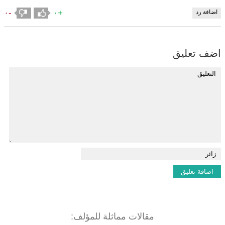
-٠
+٠
اضافة رد
اضف تعليق
مقالات مماثلة للمؤلف: