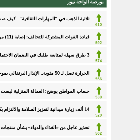
بورصة الواحة نيوز
ثلاثية الذهب في “المهارات الثقافية”.. كيف ص
610
قيادة القوات المشتركة للتحالف: إصابة (11) من المدنيين بنجران نتيجة اعتداءات إرهابية حوثية
592
3 طرق سهلة لمتابعة طلبك في الضمان الاجتماعي.. وهذه الفئات معفاة
574
الحرارة تصل لـ 50 مئوية.. الإنذار البرتقالي بموجة حارة على الأحساء وعدة مدن بالشرقية
556
حساب المواطن يوضح: العمالة المنزلية ليست م
538
14 ألف زيارة ميدانية لتعزيز السلامة والالتزام بكود البناء في الأحساء
520
تحذير عاجل من «الغذاء والدواء» بشأن منتجات 
502