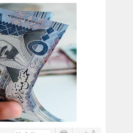
الواحة نيوز صحيفة ترصد نبض الأحساء لحظة بلحظة
3 طرق سهلة لمتابعة طلبك في الضمان الاجتماعي.. وهذه الفئات معفاة
حساب المواطن يوضح: العمالة المنز
عبدالله السلطان: نُعلّم الشباب كيف
خبيرة تغذية: قشرة الكيوي كنز صح
14 ألف زيارة ميدانية لتعزيز السلامة والالتزام بكود البناء في الأحساء
ضبط 2357 مركبة مخالفة توقفت في مواقف الأشخاص ذوي الإعاقة