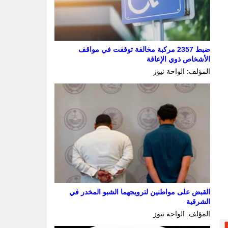
ضبط 2357 مركبة مخالفة توقفت في مواقف
الأشخاص ذوي الإعاقة
المؤلف: الواحة نيوز
القبض على مواطنين لترويجهما الشبو المخدر في
الشرقية
المؤلف: الواحة نيوز