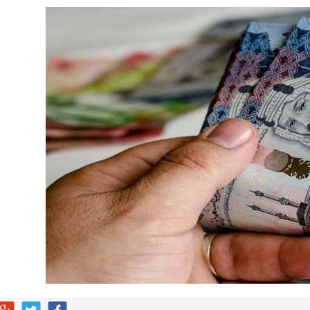
لية ليست من التابعين
 يحوّلون الفكرة إلى “أثر”
ي لا يجب التخلص منه