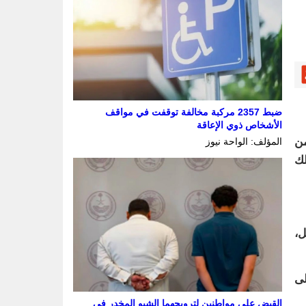
ضبط 2357 مركبة مخالفة توقفت في مواقف
الأشخاص ذوي الإعاقة
من
المؤلف: الواحة نيوز
ر، وذلك
ل،
 إلى
القبض على مواطنين لترويجهما الشبو المخدر في