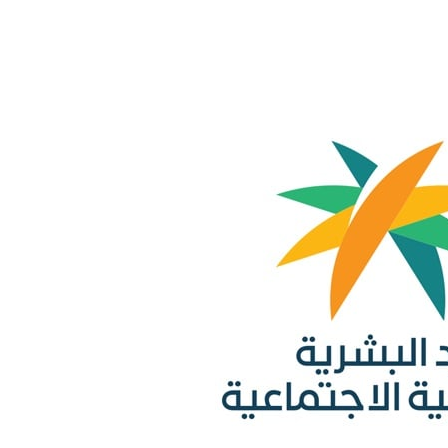
هابية حوثية
ية”.. كيف صنعت أم أحسائية من شغف بناتها قصة نجاح ملهمة؟
لية ليست من التابعين
 يحوّلون الفكرة إلى “أثر”
مقلية دون التأثير على الطعم