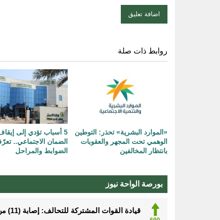
روابط ذات صلة
«الموارد البشرية» تحذر: التوطين
5 أسباب تؤدي إلى إيق
الوهمي تحت المجهر والعقوبات
الضمان الاجتماعي.. تعر
بانتظار المخالفين
الضوابط والمراحل
بورصة الواحة نيوز
قيادة القوات المشتركة للتحالف: إصابة (11) من المدنيين بنجران نتيجة اعتداءات إرهابية حوثية
690