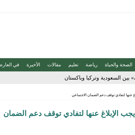
الصحة والحياة
رياضة
تعليم
مقالات
الأخيرة
في العارض
» بين السعودية وتركيا وباكستان
بو المخدر في الشرقية
ية تشدد: 8 تغييرات يجب الإبلاغ عنها لتفادي توقف دعم الضمان
ج للإبداع والاحترافية بقيادة محمد الضيف
شأن منتجات قهوة وشوكولاتة مضاف إليها الجينسنغ