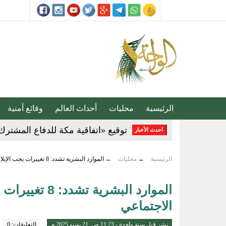
الرئيسية
محليات
أحداث العالم
وقائع أمنية
توقيع «اتفاقية مكة للدفاع المشترك
احدث الأخبار
ضبط 2357 مركبة مخالفة توقفت في مواقف الأشخاص ذوي الإعاقة
الرئيسية
←
محليات
←
الموارد البشرية تشدد: 8 تغييرات يجب الإبلاغ عنها لتفادي توقف دعم الضمان الاجتماعي
القبض على مواطنين لترويجهما الش
الموارد البشر
المركز الإعلامي بنادي الفتح .. نموذ
الاجتماعي
تحذير عاجل من «الغذاء والدواء» ب
نشر قبل سنة واحدة - 11:23 ص, 21 يونيو 2025 م
التعليقات: 0