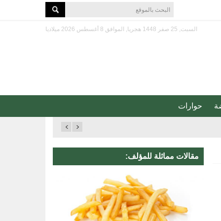
السبت, 25 صفر 1448 هجريا, الموافق 8 أغسطس 2026 ميلاديا
ة
حوارات
مقالات مماثلة للمؤلف: