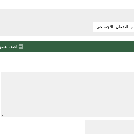
م_الضمان_الاجتماعي
اضف تعليق