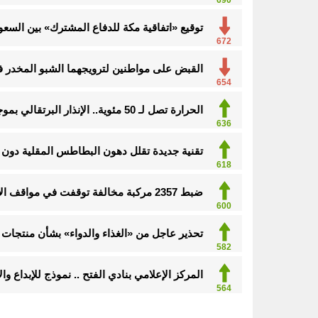
توقيع «اتفاقية مكة للدفاع المشترك» بين السعود
672
القبض على مواطنين لترويجهما الشبو المخدر 
654
الحرارة تصل لـ 50 مئوية.. الإنذار البرتقالي بموجة حارة على الأحساء وعدة مدن بالشرقية
636
تقنية جديدة تقلل دهون البطاطس المقلية دون ا
618
ضبط 2357 مركبة مخالفة توقفت في مواقف الأشخاص ذوي الإعاقة
600
تحذير عاجل من «الغذاء والدواء» بشأن منتجات 
582
المركز الإعلامي بنادي الفتح .. نموذج للإبداع و
564