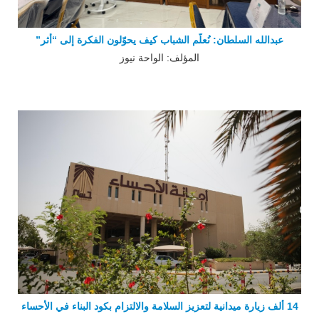
عبدالله السلطان: نُعلّم الشباب كيف يحوّلون الفكرة إلى “أثر”
المؤلف: الواحة نيوز
14 ألف زيارة ميدانية لتعزيز السلامة والالتزام بكود البناء في الأحساء