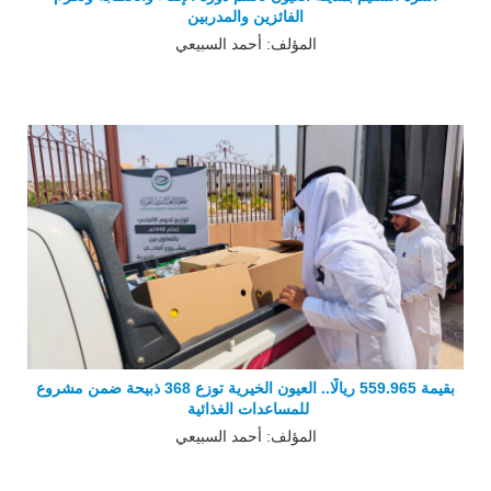
الفائزين والمدربين
المؤلف: أحمد السبيعي
بقيمة 559.965 ريالًا.. العيون الخيرية توزع 368 ذبيحة ضمن مشروع
للمساعدات الغذائية
المؤلف: أحمد السبيعي