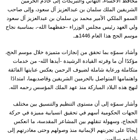
محافظ الأحساء، التهاني والتبريكات إلى خادم الحرمين
الشريفين الملك سلمان بن عبدالعزيز آل سعود، وإلى صاحب
السمو الملكي الأمير محمد بن سلمان بن عبدالعزيز آل سعود
ولي العهد رئيس مجلس الوزراء -حفظهما الله-، بمناسبة نجاح
موسم الحج هذا العام 1446هـ.
وأشاد سموّه بما تحقق من إنجازات متميزة خلال موسم الحج،
مؤكدًا أن ما وفرته القيادة الرشيدة -أيدها الله- من خدمات
متكاملة ورعاية شاملة لضيوف الرحمن يعكس عنايتها الفائقة
واهتمامها المتواصل بالحرمين الشريفين وقاصديهما، امتدادًا
لنهج هذه البلاد المباركة منذ عهد الملك المؤسس رحمه الله.
وأشار سموّه إلى أن مستوى التنظيم والتنسيق بين مختلف
الجهات الحكومية أسهم في تحقيق انسيابية مميزة في حركة
الحجاج، وسهولة تنقلهم بين المشاعر المقدسة، ما انعكس
إيجابًا على تجربتهم الإيمانية منذ وصولهم وحتى مغادرتهم إلى
بلدانهم سالمين.