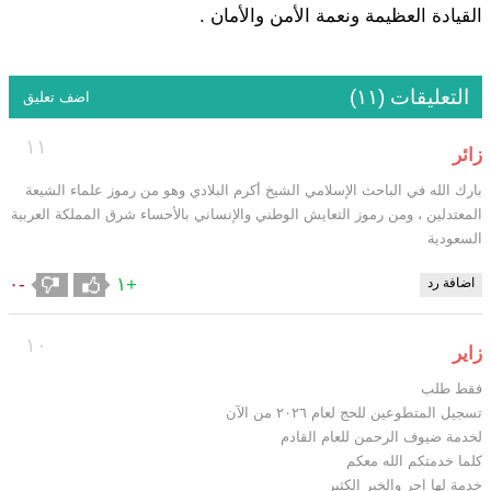
القيادة العظيمة ونعمة الأمن والأمان .
التعليقات (١١)
اضف تعليق
١١
زائر
بارك الله في الباحث الإسلامي الشيخ أكرم البلادي وهو من رموز علماء الشيعة
المعتدلين ، ومن رموز التعايش الوطني والإنساني بالأحساء شرق المملكة العربية
السعودية
-٠
+١
اضافة رد
١٠
زاير
فقط طلب
تسجيل المتطوعين للحج لعام ٢٠٢٦ من الآن
لخدمة ضيوف الرحمن للعام القادم
كلما خدمتكم الله معكم
خدمة لها اجر والخير الكثير