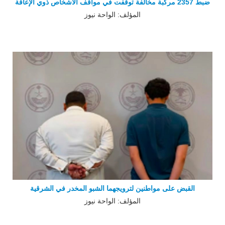
ضبط 2357 مركبة مخالفة توقفت في مواقف الأشخاص ذوي الإعاقة
المؤلف: الواحة نيوز
القبض على مواطنين لترويجهما الشبو المخدر في الشرقية
المؤلف: الواحة نيوز