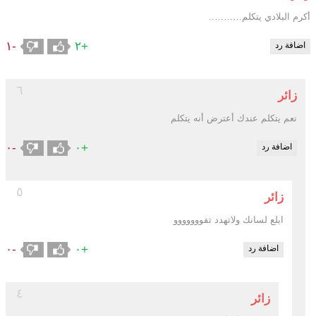
أكرم البلادي يتكلم………..
-١
+٢
اضافة رد
٦
زائر
نعم يتكلم عندك أعترض أنه يتكلم
-٠
+٠
اضافة رد
٥
زائر
ابلع لسانك ولاتهدد تفووووووو
-٠
+٠
اضافة رد
٤
زائر