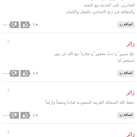
للقادرين على الخدمة مع التحية
والنظافة في ذبح الاضاحي بالقفاز والكمام
-٠
+١
اضافة رد
٩
زائر
حجٌ مبرور ٌ و ذنبٌ مغفور ٌ و تجارة ٌ مع الله لن تبور
استغفر لنا
-٠
+١
اضافة رد
٨
زائر
حفظ الله المملكة العربية السعودية قيادةً وشعباً وأرضاً
-٠
+١
اضافة رد
٧
زائر