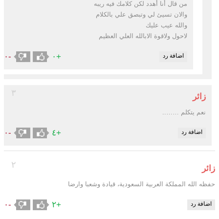
من قال أنا أهدد لكن كلامك فيه ريبه
والان تسيئ لي وتبصق علي بالكلام
والله عيب عليك
لاحول ولاقوة الابالله العلي العظيم
-٠
+٠
اضافة رد
٣
زائر
نعم يتكلم ……..
-٠
+٤
اضافة رد
٢
زائر
حفظه الله المملكة العربية السعودية، قيادة وشعبا وارضا
-٠
+٢
اضافة رد