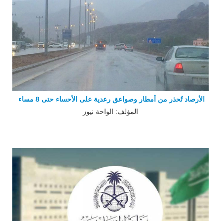
الأرصاد تُحذر من أمطار وصواعق رعدية على الأحساء حتى 8 مساء
المؤلف: الواحة نيوز