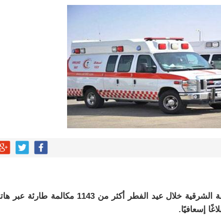
» بين السعودية وتركيا وباكستان
بو المخدر في الشرقية
ج للإبداع والاحترافية بقيادة محمد الضيف
شأن منتجات قهوة وشوكولاتة مضاف إليها الجينسنغ
له يختتمان “كاوست الصيفي ” للذكاء الاصطناعي
استقبل فرع هيئة الهلال الأحمر السعودي بالمنطقة الشرقية خلال عيد الفطر أكثر من 1143 مكالمة طارئ