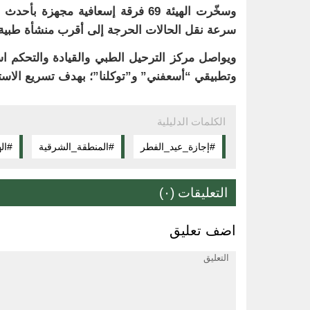
وسخّرت الهيئة 69 فرقة إسعافية مج
سرعة نقل الحالات الحرجة إلى أقرب منشأة طبية
وتطبيقي “أسعفني” و”توكلنا”؛ بهدف تسريع الاستجا
الكلمات الدليلية
#إجازة_عيد_الفطر
#المنطقة_الشرقية
#ال
التعليقات (٠)
اضف تعليق