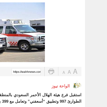
توقيع «اتفاقية مكة للدفاع المشترك
الواحة نيوز صحيفة ترصد نبض الأحساء لحظة بلحظة
ضبط 2357 مركبة مخالفة توقفت في مواقف الأشخاص ذوي الإعاقة
القبض على مواطنين لترويجهما الش
المركز الإعلامي بنادي الفتح .. نموذ
تحذير عاجل من «الغذاء والدواء» ب
الحرارة تصل لـ 50 مئوية.. الإنذار البرتقالي بموجة حارة على الأحساء وعدة مدن بالشرقية
تعليم الأحساء وجامعة الملك عبدال
https://wahhnews.com/?p=76869
الواحة نيوز
الطوارئ 997 وتطبيق “أسعفني” وتعامل مع 399 بلاغًا إسعافيًا.