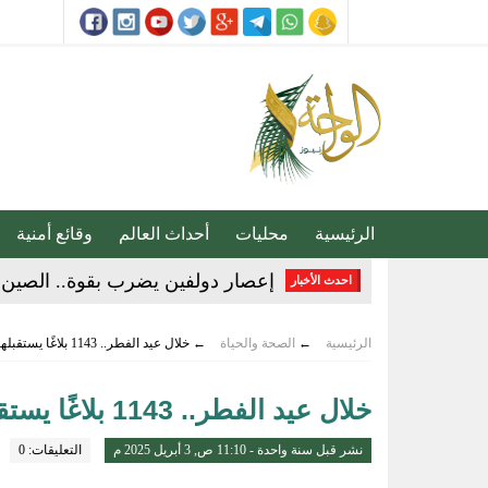
الرئيسية
محليات
أحداث العالم
وقائع أمنية
إعصار دولفين يضرب بقوة.. الصين ت
احدث الأخبار
20 دقيقة تغيّر حياتك.. الخضيري يوجّه نصائح مهمة للوقاية وتحسين نمط الحياة
الرئيسية
←
الصحة والحياة
←
خلال عيد الفطر.. 1143 بلاغًا يستقبلها الهلال الأحمر بالمنطقة الشرقية
مجلس الأمن يدين اعتداءات مليشيا
خلال عيد الفطر.. 1143 بلاغًا يستقبلها الهلال الأحمر بالمنطقة الشرقية
إنذار جوي في الأحساء.. موجة حر 
نشر قبل سنة واحدة - 11:10 ص, 3 أبريل 2025 م
التعليقات: 0
تقنية جديدة تقلل دهون البطاطس ال