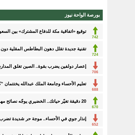
بورصة الواحة نيوز
توقيع «اتفاقية مكة للدفاع المشترك» بين السعود
742
تقنية جديدة تقلل دهون البطاطس المقلية دون ا
724
إعصار دولفين يضرب بقوة.. الصين تغلق المدارس
706
تعليم الأحساء وجامعة الملك عبدالله يختتمان 
688
20 دقيقة تغيّر حياتك.. الخضيري يوجّه نصائح مهمة للوقاية وتحسين نمط الحياة
670
إنذار جوي في الأحساء.. موجة حر شديدة تضرب
652