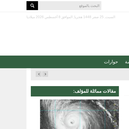
السبت, 25 صفر 1448 هجريا, الموافق 8 أغسطس 2026 ميلاديا
ة
حوارات
مقالات مماثلة للمؤلف: