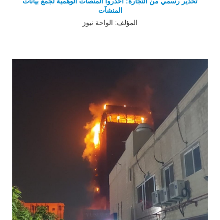
تحذير رسمي من التجارة: احذروا المنصات الوهمية لجمع بيانات
المنشآت
المؤلف: الواحة نيوز