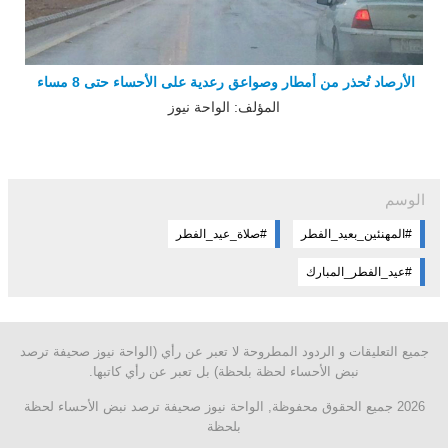
الأرصاد تُحذر من أمطار وصواعق رعدية على الأحساء حتى 8 مساء
المؤلف: الواحة نيوز
الوسم
#المهنئين_بعيد_الفطر
#صلاة_عيد_الفطر
#عيد_الفطر_المبارك
جميع التعليقات و الردود المطروحة لا تعبر عن رأي (الواحة نيوز صحيفة ترصد
نبض الأحساء لحظة بلحظة) بل تعبر عن رأي كاتبها.
2026 جميع الحقوق محفوظة, الواحة نيوز صحيفة ترصد نبض الأحساء لحظة
بلحظة