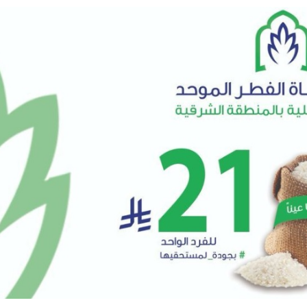
ا فنيًا لـ الأهلي
لإجراءات النظامية بحق صيدلي للإساءة لمواطن
 حفنة مكسرات 5 مرات أسبوعيا؟
ان
ية”.. كيف صنعت أم أحسائية من شغف بناتها قصة نجاح ملهمة؟