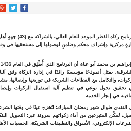
أعلنت جمعية البر بالمنطقة الشرقية عن انطلاق برنامج زكاة الفطر الموحد للعام العالي، بالشرا
دارةٍ مركزية وإشراف محكم وضامنٍ لوصولها إلى مستحقيها في وقت
وأكد الرئيس ال
رقية، يمثل أنموذجًا مؤسسيًا رائدًا في إدارة الزكاة وفق آليا
لزكوات، والتكامل مع القطاعات الشريكة في توزيعها وإيصالها، مشير
 تحقيق تحول نوعي في تنظيم آلية استقبال الزكوات وإيصال
فيته في إنجاز الخدمة.
ل النقدي طوال شهر رمضان المبارك؛ لتُخرَج عينًا في وقتها الشر
ستلامٍ وتوزيع، و(691) نقطة تحصيل، تُمكِّن المتبرعين من أداء زكواتهم بمرونة عبر: التحويل الب
رعات الإلكتروني، الأسواق والتطبيقات الشريكة، الجمعيات الأهل