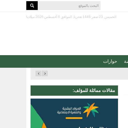
الخميس, 23 صفر 1448 هجريا, الموافق 6 أغسطس 2026 ميلاديا
ة
حوارات
مقالات مماثلة للمؤلف: