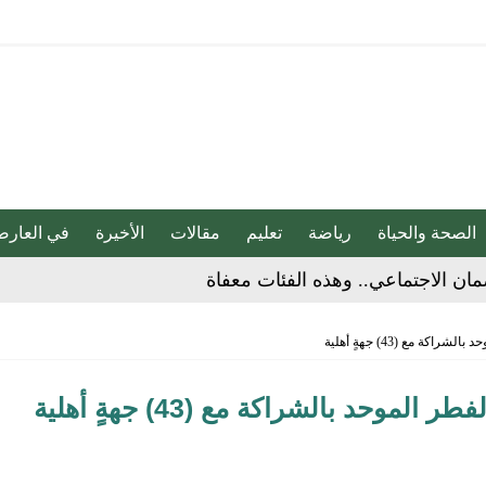
الصحة والحياة
رياضة
تعليم
مقالات
الأخيرة
في العارض
لية ليست من التابعين
 يحوّلون الفكرة إلى “أثر”
ة مع (43) جهةٍ أهلية
ي لا يجب التخلص منه
وحد بالشراكة مع (43) جهةٍ أهلية
دوق “الوقف الإسعافي” للهلال الأحمر السعودي