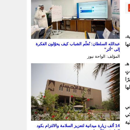
كة مع (43) جهةٍ أهلية،
عبدالله السلطان: نُعلّم الشباب كيف يحوّلون الفكرة
ها
إلى “أثر”
المؤلف: الواحة نيوز
تنفيذي لـ “بر الشرقية” المهندس/ إبراهيم بن محمد أبو عباة أن البرنامج الذي أُطْلِق في العام 1436 هـ
تٍ
ًا
ها
عي
نكي
ية
14 ألف زيارة ميدانية لتعزيز السلامة والالتزام بكود