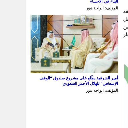
البناء في الأحساء
المؤلف: الواحة نيوز
فه
مل
من
طر
أمير الشرقية يطّلع على مشروع صندوق “الوقف
الإسعافي” للهلال الأحمر السعودي
المؤلف: الواحة نيوز