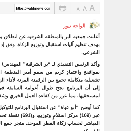
https://wahhnews.com/?p=76047
الواحة نيوز
بهدف تنظيم آليات استقبال وتوزيع الزكاة، وفق إ
الشرعي.
بموافقةٍ واعتمادٍ كريم من سمو أمير المنطقة الش
تشغيلية متكاملة تجمع بين الرقمنة المرنة لأداء ا
إلى أن البرنامج نجح طوال أعوامه السابقة في
لمستحقيها، مما عزز من كفاءة العمل الخيري وشفا
كما أوضح “أبو عباة” عن استقبال البرنامج للتوكي
عبر (169) مركز ا
المباشر لحساب زكاة الفطر الموحد، متجر جمع التب