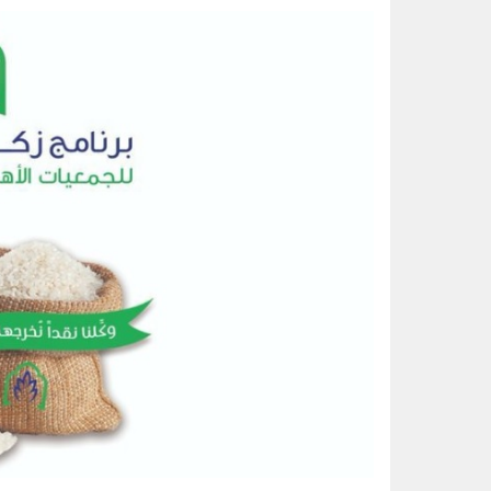
رسميا.. الكرواتي مارينو بوسيتش مدير
الواحة نيوز صحيفة ترصد نبض الأحساء لحظة بلحظة
عقب تداول مقطع الإساءة.. اتخاذ ا
حتى 5 مساء.. حرارة تلامس 50 مئوية وتنبيهات من موجة حارة على الأحساء والشرقية
سلاح طبيعي ضد جلطات القلب.. كيف تحميك
كنز غني بالبروتين وقليل السعرات.. 6 فوائد صحية مذهلة لتناول الروبي
ثلاثية الذهب في “المهارات الثقاف
3 طرق سهلة لمتابعة طلبك في الضمان الاجتماعي.. وهذه الفئات معفاة