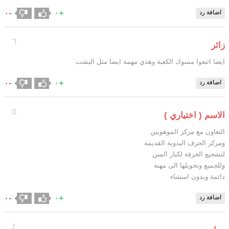
-٠
+٠
اضافة رد
٦
زائر
ايضا اثنعوا مسوك الكعبة وهذي مهمة ايضا مثل البشت
-٠
+٠
اضافة رد
٥
الاسم ( اختياري )
التعاون مع مركز الموهوبين
ومركز الحرف اليدوية القديمة
لتشجيع الحرفة لكبار السن
وللجميع وتحويلها الى مهنة
دائمة وبدون استثناء
-٠
+٠
اضافة رد
٤