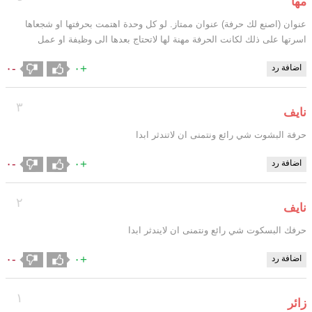
مها
عنوان (اصنع لك حرفة) عنوان ممتاز. لو كل وحدة اهتمت بحرفتها او شجعاها
اسرتها على ذلك لكانت الحرفة مهنة لها لاتحتاج بعدها الى وظيفة او عمل
-٠
+٠
اضافة رد
٣
نايف
حرفة البشوت شي رائع ونتمنى ان لاتندثر ابدا
-٠
+٠
اضافة رد
٢
نايف
حرفك البسكوت شي رائع ونتمنى ان لايندثر ابدا
-٠
+٠
اضافة رد
١
زائر