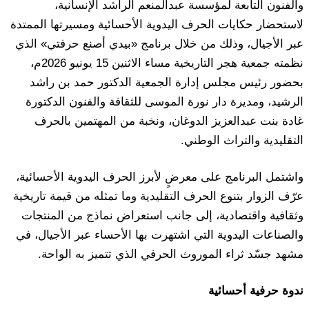
والفنون التابعة لمؤسسة عبدالمنعم الراشد الإنسانية،
لاستحضار حكايات الحرف اليدوية الأحسائية ومسيرتها الممتدة
عبر الأجيال، وذلك من خلال برنامج «بيدي أصنع حرفتي» الذي
نظمته جمعية هجر التاريخية مساء الاثنين 15 يونيو 2026م،
بحضور رئيس مجلس إدارة الجمعية الدكتور حمد بن راشد
الرشيد، ومديرة دار نورة الموسى للثقافة والفنون الدكتورة
غادة بنت عبدالعزيز الدوغان، ونخبة من المهتمين بالحرف
التقليدية والتراث الوطني.
واشتمل البرنامج على معرضٍ لأبرز الحرف اليدوية الأحسائية،
عرّف الزوار بتنوع الحرف التقليدية وما تمثله من قيمة تاريخية
وثقافية واقتصادية، إلى جانب استعراض نماذج من المنتجات
والصناعات اليدوية التي اشتهرت بها الأحساء عبر الأجيال، في
مشهد جسّد ثراء الموروث الحرفي الذي تتميز به الواحة.
ندوة حرفية أحسائية