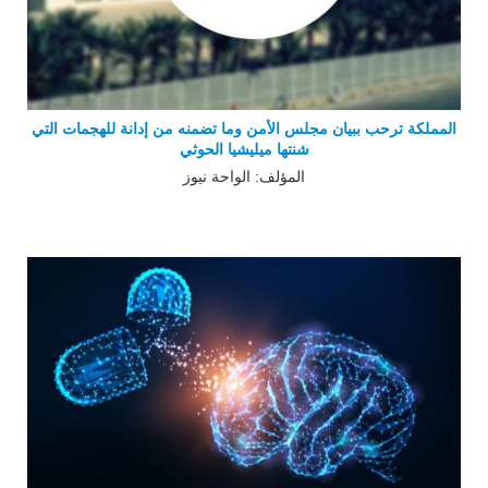
المملكة ترحب ببيان مجلس الأمن وما تضمنه من إدانة للهجمات التي
شنتها ميليشيا الحوثي
المؤلف: الواحة نيوز