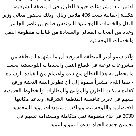
الاثنين ، 6 مشروعات حيوية للطرق في المنطقة الشرقية،
بتكلفة إجمالية بلغت 406 ملايين ريال، وذلك بحضور معالي وزير
النقل والخدمات اللوجستية المهندس صالح بن ناصر الجاسر،
وعدد من أصحاب المعالي والسعادة من قيادات منظومة النقل
والخدمات اللوجستية.
وأكد سمو أمير المنطقة الشرقية أن ما تشهده المنطقة من
مشروعات نوعية في قطاع النقل والخدمات اللوجستية يجسد
ما يحظى به هذا القطاع من دعم واهتمام من القيادة الرشيدة
-أيدها الله-، مشيراً سموه إلى أن تطوير البنية التحتية ورفع
كفاءة شبكات الطرق والموانئ والمطارات والخطوط الحديدية
يسهم في تعزيز تنافسية المنطقة الشرقية، ويدعم مكانتها
الاقتصادية واللوجستية، ويواكب مستهدفات رؤية السعودية
2030 في بناء منظومة نقل متكاملة ومستدامة تسهم في
تحسين جودة الحياة ودعم النمو والتنمية.