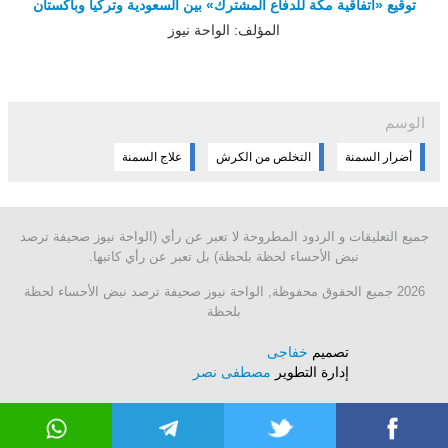
توقيع «اتفاقية مكة للدفاع المشترك» بين السعودية وتركيا وباكستان
المؤلف: الواحة نيوز
الوسم
أضرار السمنة
التخلص من الكرش
علاج السمنة
جميع التعليقات و الردود المطروحة لا تعبر عن رأي (الواحة نيوز صحيفة ترصد
نبض الأحساء لحظة بلحظة) بل تعبر عن رأي كاتبها.
2026 جميع الحقوق محفوظة, الواحة نيوز صحيفة ترصد نبض الأحساء لحظة
بلحظة
تصميم
خفاجى
إدارة التطوير
مصطفى نصر