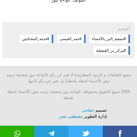
الوسم
#جمعية_البر_بالأحساء
#حمد_العيسى
#خدمة_المحتاجين
#مركز_بر_الفيصلية
جميع التعليقات و الردود المطروحة لا تعبر عن رأي (الواحة نيوز صحيفة ترصد
نبض الأحساء لحظة بلحظة) بل تعبر عن رأي كاتبها.
2026 جميع الحقوق محفوظة, الواحة نيوز صحيفة ترصد نبض الأحساء لحظة
بلحظة
تصميم
خفاجى
إدارة التطوير
مصطفى نصر