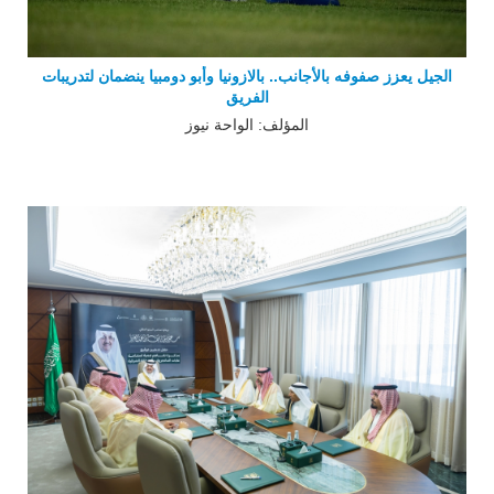
الجيل يعزز صفوفه بالأجانب.. بالازونيا وأبو دومبيا ينضمان لتدريبات
الفريق
المؤلف: الواحة نيوز