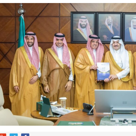
اراة الاتحاد والجزيرة الإماراتي للبيع
ضائهم
 من التقنيات الحديثة لخدمة الأشخاص ذوي الإعاقة السمعية
 “أناشيد الزهور” ضمن مشروع سلسلة الكتاب الأول
دوق “الوقف الإسعافي” للهلال الأحمر السعودي
ا فنيًا لـ الأهلي