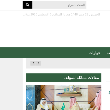
الخميس, 23 صفر 1448 هجريا, الموافق 6 أغسطس 2026 ميلاديا
ة
حوارات
مقالات مماثلة للمؤلف: