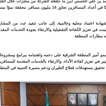
د بن علي الحسني أبرز ما حققته الشركة من منجزات خلال الفت
الماضية، حيث سجلت مطارات الدمام رقمًا قياسيًا في أعداد المسافرين تجاوز 14 مليون مسافر، محققة نموً
 حصول الشركة على 28 جائزة وشهادة اعتماد محلية وعالمية، إلى جانب تنفيذ عدد من المشا
يرية خلال عام 2025م، التي أسهمت في تعزيز الكفاءة التشغيلية والارتقاء بجودة الخدمات المق
ه مطارات المنطقة.
مو أمير المنطقة الشرقية على دعمه واهتمامه ببرامج ومشروع
بير في تعزيز كفاءة الأداء، والارتقاء بالخدمات المقدمة للمسافري
ي تحقيق مستهدفات قطاع الطيران ودعم مسيرة التنمية في المنط