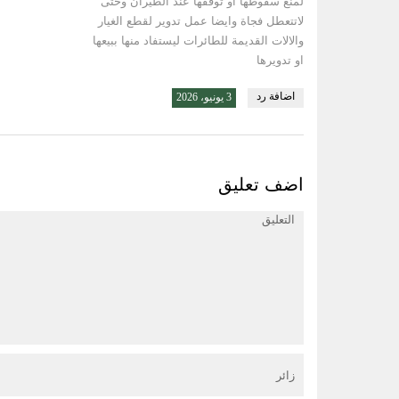
لمنع سقوطها او توقفها عند الطيران وحتى
لاتتعطل فجاة وايضا عمل تدوير لقطع الغيار
والالات القديمة للطائرات ليستفاد منها ببيعها
او تدويرها
اضافة رد
3 يونيو، 2026
اضف تعليق