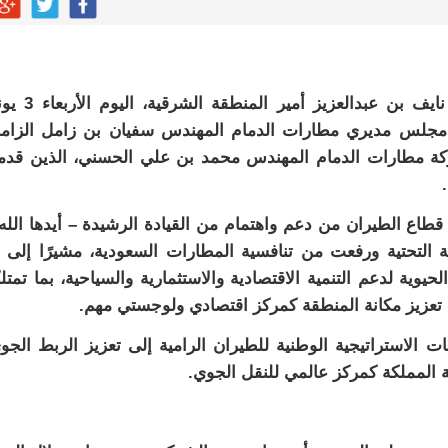
استقبل صاحب السمو الملكي الأمير سعود بن نايف بن عبدالعزيز أم
يس مجلس مديري مطارات الدمام المهندس سفيان بن زامل الزام
كة مطارات الدمام المهندس محمد بن علي الحسني، الذين قدم
طاع الطيران من دعم واهتمام من القيادة الرشيدة – أيدها الله
 التحتية ورفعت من تنافسية المطارات السعودية، مشيرًا إلى 
وية لدعم التنمية الاقتصادية والاستثمارية والسياحية، بما تمتل
 تعزيز مكانة المنطقة كمركز اقتصادي ولوجستي مهم.
الاستراتيجية الوطنية للطيران الرامية إلى تعزيز الربط الجو
نة المملكة كمركز عالمي للنقل الجوي.