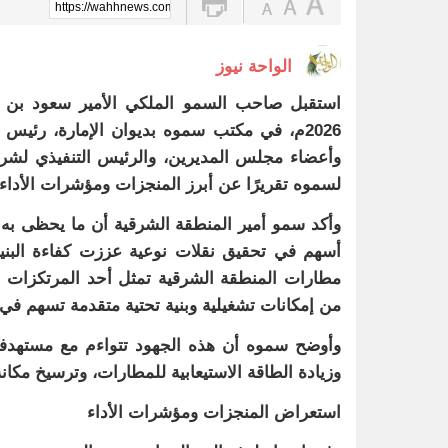
https://wahhnews.com/?p=103946
الواحة نيوز
2026م، في مكتب سموه بديوان الإمارة، رئ
وأعضاء مجلس المديرين، والرئيس التنفيذي لشر
لسموه تقريرًا عن أبرز المنجزات ومؤشرات الأداء.
وأكد سمو أمير المنطقة الشرقية أن ما يحظى به ق
أسهم في تحقيق نقلات نوعية عززت كفاءة البنية
مطارات المنطقة الشرقية تمثل أحد المرتكزات الحي
من إمكانات تشغيلية وبنية تحتية متقدمة تسهم في
وأوضح سموه أن هذه الجهود تتواءم مع مستهدفات 
وزيادة الطاقة الاستيعابية للمطارات، وترسيخ مكا
استعراض المنجزات ومؤشرات الأداء