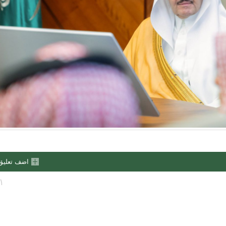
اضف تعليق
١