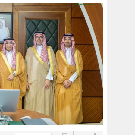
قبيل ملحق أبطال آسيا.. طرح تذاكر مب
الواحة نيوز صحيفة ترصد نبض الأحساء لحظة بلحظة
بالأسماء.. منح وسام الملك عبدالعزيز لـ200 متبرع بأع
أمانة الشرقية تُرخص 74 لوحة إعلانية بالظهران للحفاظ على المشهد الحضري
أمير الشرقية يؤكد أهمية الاستفادة
أدباء الأحساء تحتفي بإصدار ديوان
أمير الشرقية يطّلع على مشروع صن
رسميا.. الكرواتي مارينو بوسيتش مدير