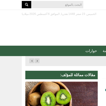
الخميس, 23 صفر 1448 هجريا, الموافق 6 أغسطس 2026 ميلاديا
ة
حوارات
مقالات مماثلة للمؤلف: