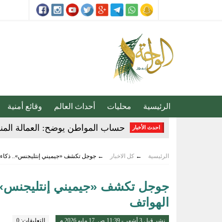
الرئيسية
محليات
أحداث العالم
وقائع أمنية
حساب المواطن يوضح: العمالة المنز
احدث الأخبار
عبدالله السلطان: نُعلّم الشباب كيف
الرئيسية
←
كل الاخبار
←
جوجل تكشف «جيميني إنتليجنس».. ذكاء ا
خبيرة تغذية: قشرة الكيوي كنز صح
14 ألف زيارة ميدانية لتعزيز السلامة والالتزام بكود البناء في الأحساء
جوجل تكشف «جيميني إنتليجنس».. 
الهواتف
أمير الشرقية يطّلع على مشروع صن
رسميا.. الكرواتي مارينو بوسيتش مدير
نشر قبل 3 أشهر - 11:39 ص, 17 مايو 2026 م
التعليقات: 0