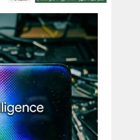
الواحة نيوز صحيفة ترصد نبض الأحساء لحظة بلحظة
عقب تداول مقطع الإساءة.. اتخاذ ا
حتى 5 مساء.. حرارة تلامس 50 مئوية وتنبيهات من موجة حارة على الأحساء والشرقية
سلاح طبيعي ضد جلطات القلب.. كيف تحميك
كنز غني بالبروتين وقليل السعرات.. 6 فوائد صحية مذهلة لتناول الروبي
النصر بطل غرب آسيا للأندية للسيد
3 طرق سهلة لمتابعة طلبك في الضمان الاجتماعي.. وهذه الفئات معفاة