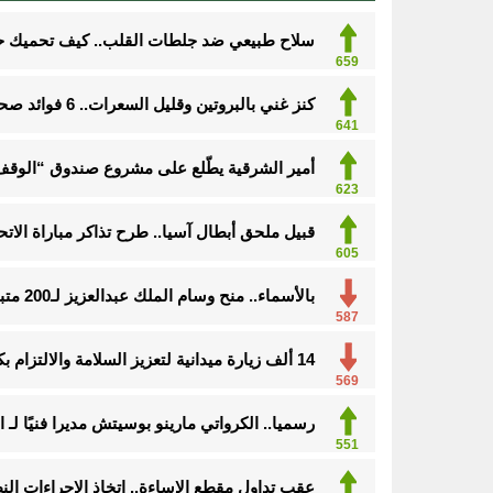
سلاح طبيعي ضد جلطات القلب.. كيف تحميك حفنة مكسرات 
659
كنز غني بالبروتين وقليل السعرات.. 6 فوائد صحية مذهلة لتناول الروبيان
641
أمير الشرقية يطّلع على مشروع صندوق “الوقف 
623
قبيل ملحق أبطال آسيا.. طرح تذاكر مباراة الاتحا
605
بالأسماء.. منح وسام الملك عبدالعزيز لـ200 متبرع بأعضائهم
587
14 ألف زيارة ميدانية لتعزيز السلامة والالتزام بكود البناء في الأحساء
569
رسميا.. الكرواتي مارينو بوسيتش مديرا فنيًا لـ ا
551
عقب تداول مقطع الإساءة.. اتخاذ الإجراءات ا