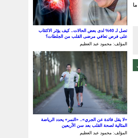
ما
تصل لـ 40% لدى بعض الحالات.. كيف يؤثر الاكتئاب
على فرص تعافي مرضى القلب من الجلطات؟
المؤلف: محمود عبد العظيم
«لا يقل فائدة عن الجري».. «النمر» يحدد الرياضة
المثالية لصحة القلب بعد سن الأربعين
المؤلف: محمود عبد العظيم