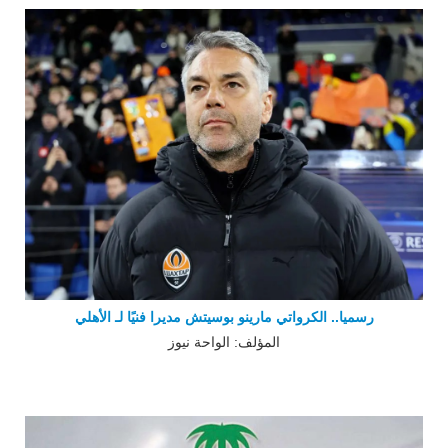
رسميا.. الكرواتي مارينو بوسيتش مديرا فنيًا لـ الأهلي
المؤلف: الواحة نيوز