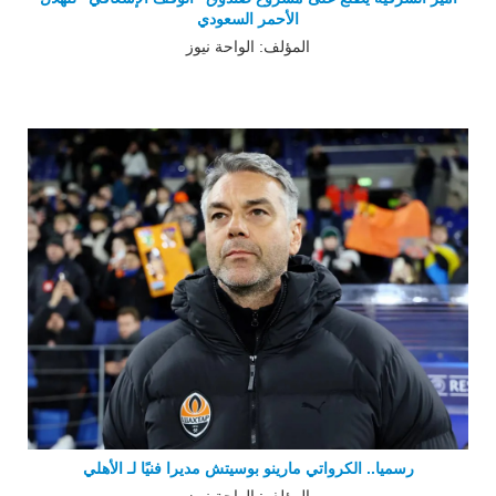
الأحمر السعودي
المؤلف: الواحة نيوز
رسميا.. الكرواتي مارينو بوسيتش مديرا فنيًا لـ الأهلي