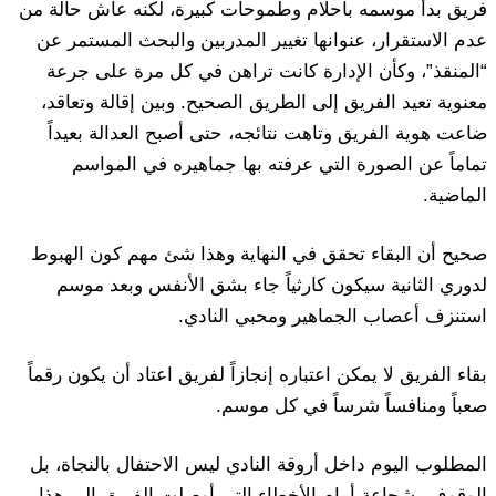
فريق بدأ موسمه بأحلام وطموحات كبيرة، لكنه عاش حالة من
عدم الاستقرار، عنوانها تغيير المدربين والبحث المستمر عن
“المنقذ”، وكأن الإدارة كانت تراهن في كل مرة على جرعة
معنوية تعيد الفريق إلى الطريق الصحيح. وبين إقالة وتعاقد،
ضاعت هوية الفريق وتاهت نتائجه، حتى أصبح العدالة بعيداً
تماماً عن الصورة التي عرفته بها جماهيره في المواسم
الماضية.
صحيح أن البقاء تحقق في النهاية وهذا شئ مهم كون الهبوط
لدوري الثانية سيكون كارثياً جاء بشق الأنفس وبعد موسم
استنزف أعصاب الجماهير ومحبي النادي.
بقاء الفريق لا يمكن اعتباره إنجازاً لفريق اعتاد أن يكون رقماً
صعباً ومنافساً شرساً في كل موسم.
المطلوب اليوم داخل أروقة النادي ليس الاحتفال بالنجاة، بل
الوقوف بشجاعة أمام الأخطاء التي أوصلت الفريق إلى هذا