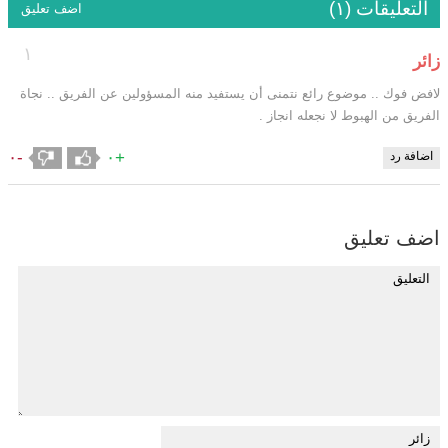
التعليقات (١)
اضف تعليق
١
زائر
لافض فوك .. موضوع رائع نتمنى أن يستفيد منه المسؤولين عن الفريق .. نجاة
الفريق من الهبوط لا نجعله انجاز .
-٠
+٠
اضافة رد
اضف تعليق