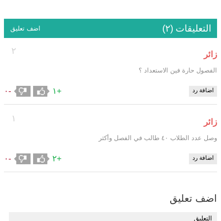
التعليقات (٢)
اضف تعليق
٢
زائر
الفصول حارة فين الاستعداد ؟
-٠
+١
اضافة رد
١
زائر
وصل عدد الطلاب ٤٠ طالب في الفصل وأكثر
-٠
+٢
اضافة رد
اضف تعليق