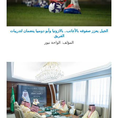
الجيل يعزز صفوفه بالأجانب.. بالازونيا وأبو دومبيا ينضمان لتدريبات
الفريق
المؤلف: الواحة نيوز