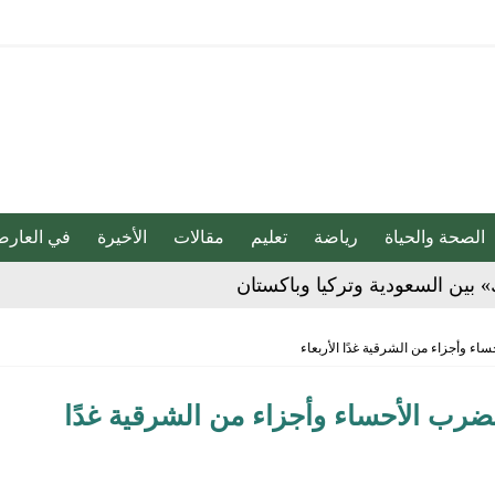
الصحة والحياة
رياضة
تعليم
مقالات
الأخيرة
في العارض
» بين السعودية وتركيا وباكستان
بو المخدر في الشرقية
حساء وأجزاء من الشرقية غدًا الأربعاء
ج للإبداع والاحترافية بقيادة محمد الضيف
ح تضرب الأحساء وأجزاء من الشرقية غدًا
شأن منتجات قهوة وشوكولاتة مضاف إليها الجينسنغ