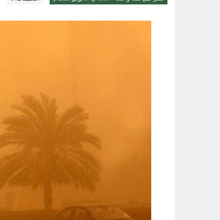
قيادة القوات المشتركة للتحالف: إصابة (11) من المدنيين بنجران نتيجة اعتداءات إر
الواحة نيوز صحيفة ترصد نبض الأحساء لحظة بلحظة
ثلاثية الذهب في “المهارات الثقاف
3 طرق سهلة لمتابعة طلبك في الضمان الاجتماعي.. وهذه الفئات معفاة
حساب المواطن يوضح: العمالة المنز
عبدالله السلطان: نُعلّم الشباب كيف
تقنية جديدة تقلل دهون البطاطس ال