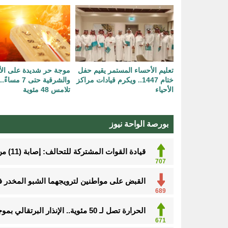
تعليم الأحساء المستمر يقيم حفل
موجة حر شديدة على الأ
ختام 1447.. ويكرم قيادات مراكز
والشرقية حتى 7 
الأحياء
تلامس 48 مئوية
بورصة الواحة نيوز
قيادة القوات المشتركة للتحالف: إصابة (11) من المدنيين بنجران نتيجة اعتداءات إرهابية حوثية
707
القبض على مواطنين لترويجهما الشبو المخدر 
689
الحرارة تصل لـ 50 مئوية.. الإنذار البرتقالي بموجة حارة على الأحساء وعدة مدن بالشرقية
671