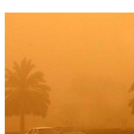
هابية حوثية
ية”.. كيف صنعت أم أحسائية من شغف بناتها قصة نجاح ملهمة؟
لية ليست من التابعين
 يحوّلون الفكرة إلى “أثر”
مقلية دون التأثير على الطعم