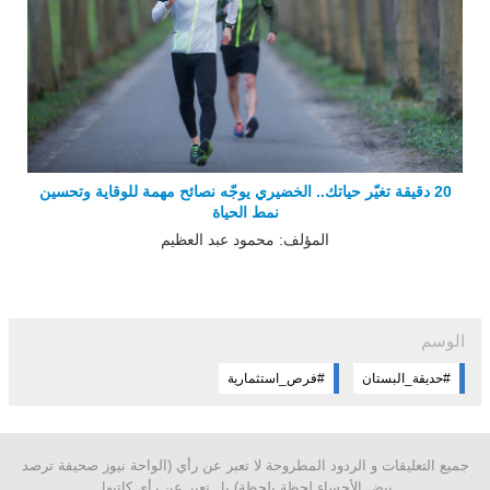
20 دقيقة تغيّر حياتك.. الخضيري يوجّه نصائح مهمة للوقاية وتحسين
نمط الحياة
المؤلف: محمود عبد العظيم
الوسم
#حديقة_البستان
#فرص_استثمارية
جميع التعليقات و الردود المطروحة لا تعبر عن رأي (الواحة نيوز صحيفة ترصد
نبض الأحساء لحظة بلحظة) بل تعبر عن رأي كاتبها.