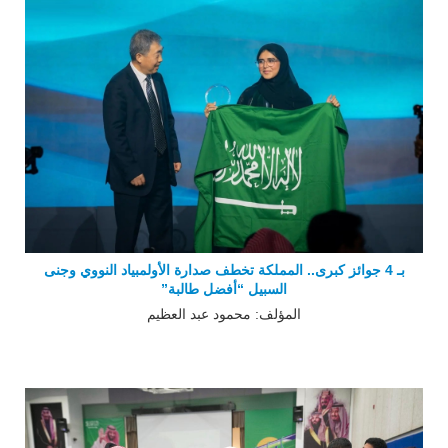
بـ 4 جوائز كبرى.. المملكة تخطف صدارة الأولمبياد النووي وجنى
السبيل “أفضل طالبة”
المؤلف: محمود عبد العظيم