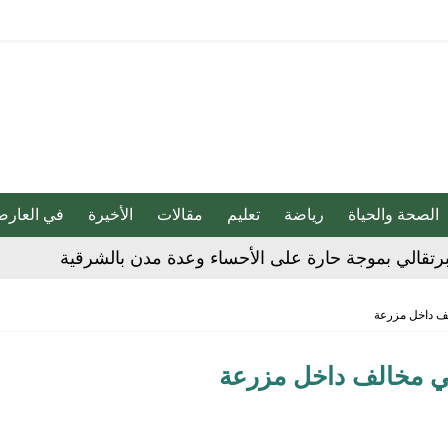
الصحة والحياة
رياضة
تعليم
مقالات
الأخيرة
في العارض
هابية حوثية
ف داخل مزرعة
ية”.. كيف صنعت أم أحسائية من شغف بناتها قصة نجاح ملهمة؟
ي مخالف داخل مزرعة
لية ليست من التابعين