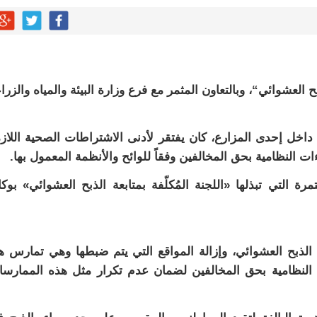
 يحوّلون الفكرة إلى “أثر”
ي لا يجب التخلص منه
العشوائي“، وبالتعاون المثمر مع فرع وزارة البيئة والمياه والزرا
دوق “الوقف الإسعافي” للهلال الأحمر السعودي
ا فنيًا لـ الأهلي
 داخل إحدى المزارع، كان يفتقر لأدنى الاشتراطات الصحية اللاز
ت النظامية بحق المخالفين وفقاً للوائح والأنظمة المعمول بها.
لإجراءات النظامية بحق صيدلي للإساءة لمواطن
 التي تبذلها «اللجنة المُكلّفة بمتابعة الذبح العشوائي» بوكا
شأن منتجات قهوة وشوكولاتة مضاف إليها الجينسنغ
الذبح العشوائي، وإزالة المواقع التي يتم ضبطها وهي تمارس ه
النظامية بحق المخالفين لضمان عدم تكرار مثل هذه الممارس