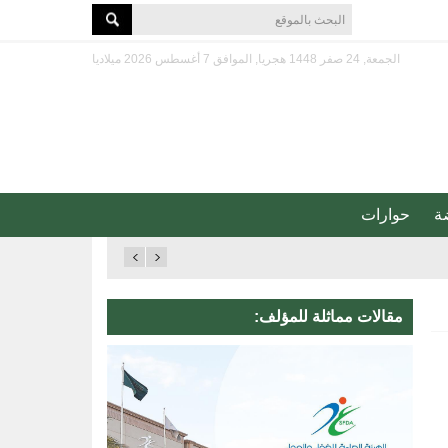
الجمعة, 24 صفر 1448 هجريا, الموافق 7 أغسطس 2026 ميلاديا
ة
حوارات
مقالات مماثلة للمؤلف: