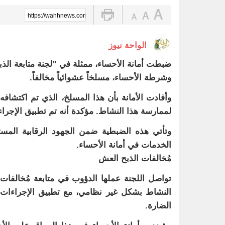
عبدالله السلطان: نُعلّم الشباب كيف
الواحة نيوز صحيفة ترصد نبض الأحساء لحظة بلحظة
https://wahhnews.com/?p=80353
خبيرة تغذية: قشرة الكيوي كنز صح
الواحة نيوز
14 ألف زيارة ميدانية لتعزيز السلامة والالتزام بكود البناء في الأحساء
ضبطت أمانة الأحساء، ممثلة في ”لجنة متابعة الذبح 
أمير الشرقية يطّلع على مشروع صن
وشرطة الأحساء، مسلخاً عشوائياً مخالفاً.
رسميا.. الكرواتي مارينو بوسيتش مدير
وأفادت الأمانة بأن هذا المسلخ، الذي تم اكتشافه
لممارسة هذا النشاط. مؤكدة أنه تم تطبيق الإجراءا
عقب تداول مقطع الإساءة.. اتخاذ ا
وتأتي هذه الضبطية ضمن الجهود الرقابية المستمرة
تحذير عاجل من «الغذاء والدواء» ب
الخدمات في أمانة الأحساء.
مُخالفات الذبح العش
تواصل اللجنة عملها الدؤوب في متابعة مُخالفات 
النشاط بشكل غير نظامي، مع تطبيق الإجراءات 
الضارة.