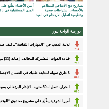
تصاريح ذبح الأضاحي للمطاعم
أمين الأحساء يطّلع على 
بالأحساء.. اشتراطات صحية
المدن المستقبلية في باك
وتنظيمية لتقليل الازدحام في العيد
بورصة الواحة نيوز
ثلاثية الذهب في “المهارات الثقافية”.. كيف ص
734
قيادة القوات المشتركة للتحالف: إصابة (11) من المدنيين بنجران نتيجة اعتداءات إرهابية حوثية
716
3 طرق سهلة لمتابعة طلبك في الضمان الاجتماعي.. وهذه الفئات معفاة
698
الحرارة تصل لـ 50 مئوية.. الإنذار البرتقالي بموجة حارة على الأحساء وعدة مدن بالشرقية
680
أمير الشرقية يطّلع على مشروع صندوق “الوقف 
662