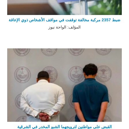
ضبط 2357 مركبة مخالفة توقفت في مواقف الأشخاص ذوي الإعاقة
المؤلف: الواحة نيوز
القبض على مواطنين لترويجهما الشبو المخدر في الشرقية