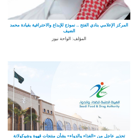
المركز الإعلامي بنادي الفتح .. نموذج للإبداع والاحترافية بقيادة محمد
الضيف
المؤلف: الواحة نيوز
تحذير عاجل من «الغذاء والدواء» بشأن منتجات قهوة وشوكولاتة