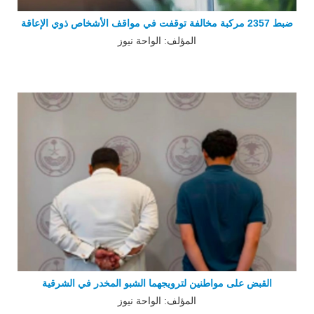
ضبط 2357 مركبة مخالفة توقفت في مواقف الأشخاص ذوي الإعاقة
المؤلف: الواحة نيوز
القبض على مواطنين لترويجهما الشبو المخدر في الشرقية
المؤلف: الواحة نيوز