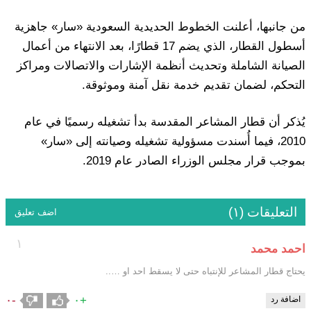
من جانبها، أعلنت الخطوط الحديدية السعودية «سار» جاهزية
أسطول القطار، الذي يضم 17 قطارًا، بعد الانتهاء من أعمال
الصيانة الشاملة وتحديث أنظمة الإشارات والاتصالات ومراكز
التحكم، لضمان تقديم خدمة نقل آمنة وموثوقة.
يُذكر أن قطار المشاعر المقدسة بدأ تشغيله رسميًا في عام
2010، فيما أُسندت مسؤولية تشغيله وصيانته إلى «سار»
بموجب قرار مجلس الوزراء الصادر عام 2019.
التعليقات (١)
اضف تعليق
١
احمد محمد
يحتاج قطار المشاعر للإنتباه حتى لا يسقط احد او …..
-٠
+٠
اضافة رد