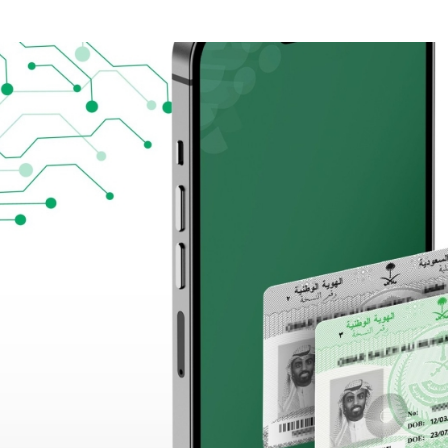
لية ليست من التابعين
 يحوّلون الفكرة إلى “أثر”
ي لا يجب التخلص منه