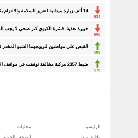
14 ألف زيارة ميدانية لتعزيز السلامة والالتزام بكود البناء في الأحساء
624
خبيرة تغذية: قشرة الكيوي كنز صحي لا يجب ال
606
القبض على مواطنين لترويجهما الشبو المخدر 
588
ضبط 2357 مركبة مخالفة توقفت في مواقف الأشخاص ذوي الإعاقة
570
الرئيسية
محليات
وقائع أمنية
الصحة والحياة