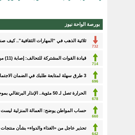
بورصة الواحة نيوز
ثلاثية الذهب في “المهارات الثقافية”.. كيف ص
732
قيادة القوات المشتركة للتحالف: إصابة (11) من المدنيين بنجران نتيجة اعتداءات إرهابية حوثية
714
3 طرق سهلة لمتابعة طلبك في الضمان الاجتماعي.. وهذه الفئات معفاة
696
الحرارة تصل لـ 50 مئوية.. الإنذار البرتقالي بموجة حارة على الأحساء وعدة مدن بالشرقية
678
حساب المواطن يوضح: العمالة المنزلية ليست م
660
تحذير عاجل من «الغذاء والدواء» بشأن منتجات 
642