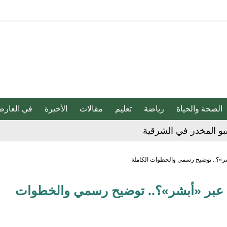
الصحة والحياة
رياضة
تعليم
مقالات
الأخيرة
في العارض
بو المخدر في الشرقية
ج للإبداع والاحترافية بقيادة محمد الضيف
شأن منتجات قهوة وشوكولاتة مضاف إليها الجينسنغ
شر»؟.. توضيح رسمي والخطوات الكاملة
ن عبر «أبشر»؟.. توضيح رسمي والخطوات
هابية حوثية
ية”.. كيف صنعت أم أحسائية من شغف بناتها قصة نجاح ملهمة؟