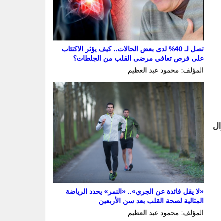
تصل لـ 40% لدى بعض الحالات.. كيف يؤثر الاكتئاب
على فرص تعافي مرضى القلب من الجلطات؟
المؤلف: محمود عبد العظيم
ال
«لا يقل فائدة عن الجري».. «النمر» يحدد الرياضة
المثالية لصحة القلب بعد سن الأربعين
المؤلف: محمود عبد العظيم