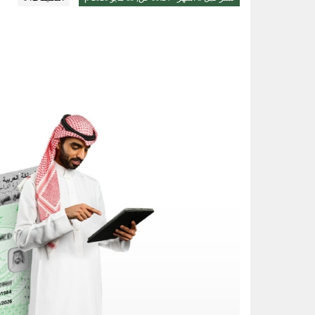
الواحة نيوز صحيفة ترصد نبض الأحساء لحظة بلحظة
3 طرق سهلة لمتابعة طلبك في الضمان الاجتماعي.. وهذه الفئات معفاة
حساب المواطن يوضح: العمالة المنز
عبدالله السلطان: نُعلّم الشباب كيف
خبيرة تغذية: قشرة الكيوي كنز صح
14 ألف زيارة ميدانية لتعزيز السلامة والالتزام بكود البناء في الأحساء
ضبط 2357 مركبة مخالفة توقفت في مواقف الأشخاص ذوي الإعاقة