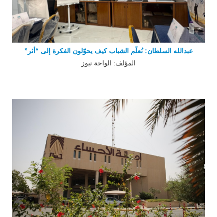
عبدالله السلطان: نُعلّم الشباب كيف يحوّلون الفكرة إلى “أثر”
المؤلف: الواحة نيوز