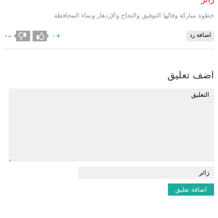
خطوة مباركة وفالها التوفيق والنجاح والإزدهار ونماء المحافظة
-٠
+٠
اضافة رد
اضف تعليق