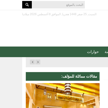
السبت, 25 صفر 1448 هجريا, الموافق 8 أغسطس 2026 ميلاديا
ة
حوارات
مقالات مماثلة للمؤلف: