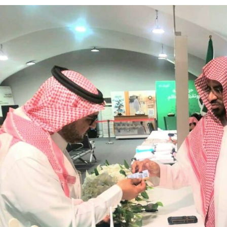
بو المخدر في الشرقية
ج للإبداع والاحترافية بقيادة محمد الضيف
شأن منتجات قهوة وشوكولاتة مضاف إليها الجينسنغ
له يختتمان “كاوست الصيفي ” للذكاء الاصطناعي
غلق المدارس وتوقف الملاحة تحسبًا لكارثة