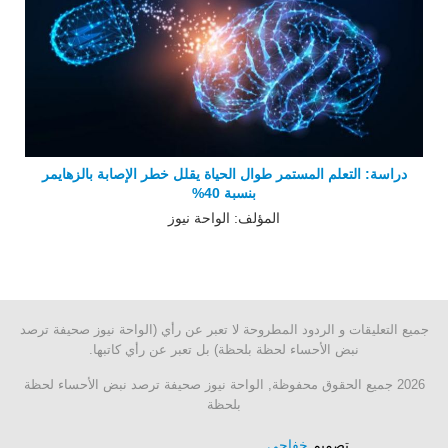
دراسة: التعلم المستمر طوال الحياة يقلل خطر الإصابة بالزهايمر
بنسبة 40%
المؤلف: الواحة نيوز
جميع التعليقات و الردود المطروحة لا تعبر عن رأي (الواحة نيوز صحيفة ترصد
نبض الأحساء لحظة بلحظة) بل تعبر عن رأي كاتبها.
2026 جميع الحقوق محفوظة, الواحة نيوز صحيفة ترصد نبض الأحساء لحظة
بلحظة
تصميم
خفاجى