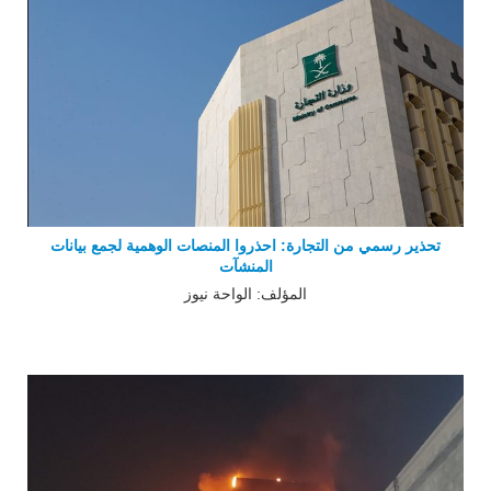
تحذير رسمي من التجارة: احذروا المنصات الوهمية لجمع بيانات
المنشآت
المؤلف: الواحة نيوز